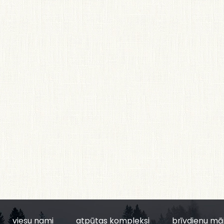
viesu nami
atpūtas kompleksi
brīvdienu mā