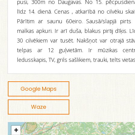
pusi, 300m no Daugavas. No 15. pēcpusdien
līdz 14. dienā. Cenas , atkarībā no cilvēku skai
Pārītim ar saunu 60eiro. Sausā/slapjā pirts 
malkas apkuri. Ir arī duša, blakus pirtij dīķis. L
30 cilvēkiem var tusēt. Nakšņot var otrajā stāv
telpas ar 12 guļvietām. Ir mūzikas centr
ledusskapis, TV, grils sašlikiem, trauki, telts vietas
Google Maps
Waze
+