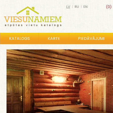
LV
|
RU
|
EN
(0)
KATALOGS
KARTE
PIEDĀVĀJUMI