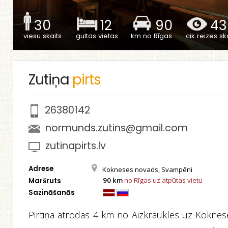
30
12
90
43
viesu skaits
gultas vietas
km no Rīgas
cik reizes ska
Zutiņa
pirts
26380142
normunds.zutins@gmail.com
zutinapirts.lv
Adrese
Kokneses novads, Svampēni
90 km
no Rīgas uz atpūtas vietu
Maršruts
Sazināšanās
Pirtiņa atrodas 4 km no Aizkraukles uz Koknes