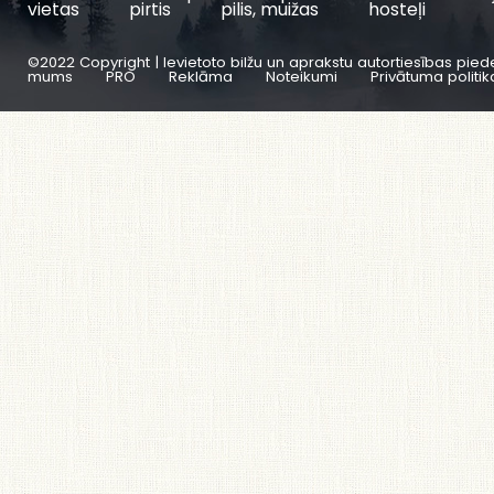
vietas
pirtis
pilis, muižas
hosteļi
©2022 Copyright | Ievietoto bilžu un aprakstu autortiesības pied
mums
PRO
Reklāma
Noteikumi
Privātuma politik