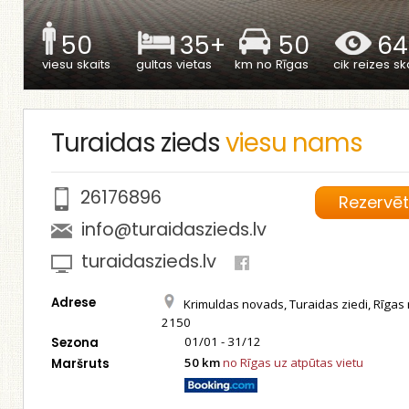
50
35+
50
64
viesu skaits
gultas vietas
km no Rīgas
cik reizes ska
Turaidas zieds
viesu nams
26176896
Rezervē
info@turaidaszieds.lv
turaidaszieds.lv
Adrese
Krimuldas novads, Turaidas ziedi, Rīgas ra
2150
01/01 - 31/12
Sezona
50 km
no Rīgas uz atpūtas vietu
Maršruts