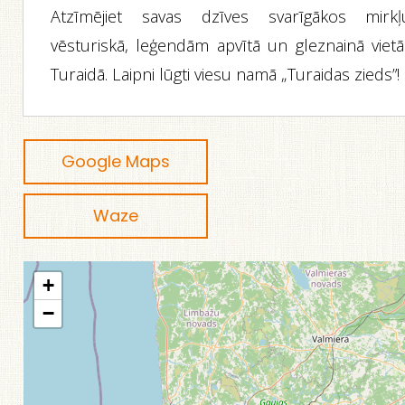
Atzīmējiet savas dzīves svarīgākos mirkļ
vēsturiskā, leģendām apvītā un gleznainā vietā
Turaidā. Laipni lūgti viesu namā „Turaidas zieds”!
Google Maps
Waze
+
−