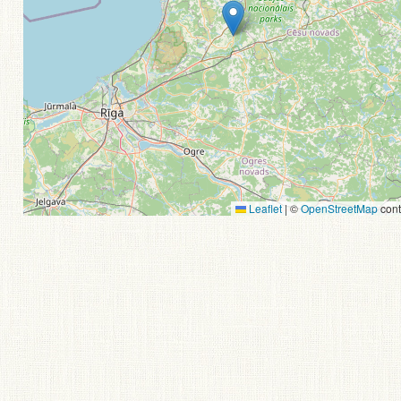
Leaflet
|
©
OpenStreetMap
cont