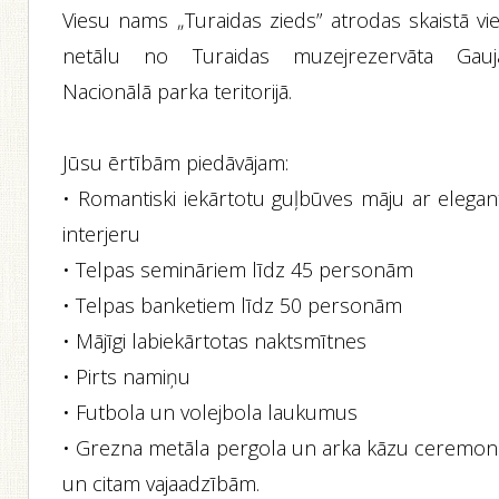
Viesu nams „Turaidas zieds” atrodas skaistā vie
netālu no Turaidas muzejrezervāta Gauj
Nacionālā parka teritorijā.
Jūsu ērtībām piedāvājam:
• Romantiski iekārtotu guļbūves māju ar elegan
interjeru
• Telpas semināriem līdz 45 personām
• Telpas banketiem līdz 50 personām
• Mājīgi labiekārtotas naktsmītnes
• Pirts namiņu
• Futbola un volejbola laukumus
• Grezna metāla pergola un arka kāzu ceremoni
un citam vajaadzībām.