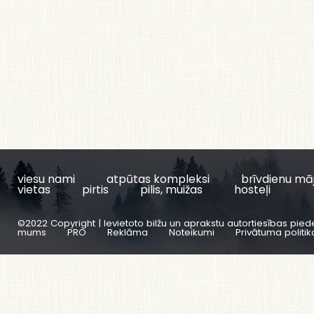
viesu nami
atpūtas kompleksi
brīvdienu mā
vietas
pirtis
pilis, muižas
hosteļi
©2022 Copyright | Ievietoto bilžu un aprakstu autortiesības pied
mums
PRO
Reklāma
Noteikumi
Privātuma politik