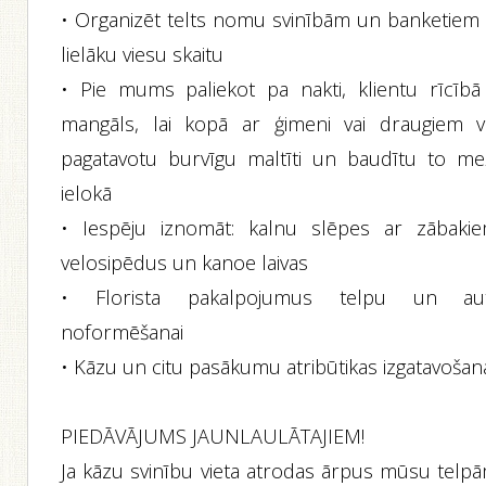
• Organizēt telts nomu svinībām un banketiem 
lielāku viesu skaitu
• Pie mums paliekot pa nakti, klientu rīcībā 
mangāls, lai kopā ar ģimeni vai draugiem v
pagatavotu burvīgu maltīti un baudītu to me
ielokā
• Iespēju iznomāt: kalnu slēpes ar zābakie
velosipēdus un kanoe laivas
• Florista pakalpojumus telpu un au
noformēšanai
• Kāzu un citu pasākumu atribūtikas izgatavošan
PIEDĀVĀJUMS JAUNLAULĀTAJIEM!
Ja kāzu svinību vieta atrodas ārpus mūsu telpā