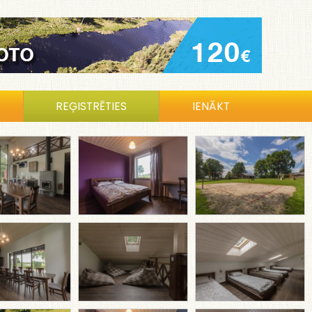
REĢISTRĒTIES
IENĀKT