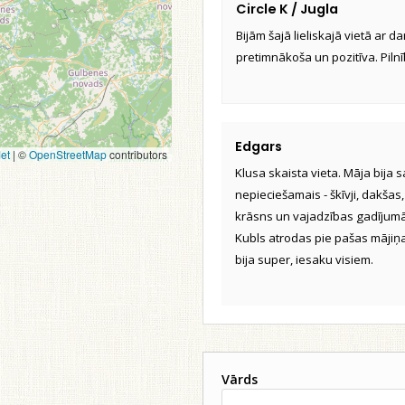
Circle K / Jugla
Bijām šajā lieliskajā vietā ar d
pretimnākoša un pozitīva. Pilnī
Edgars
et
|
©
OpenStreetMap
contributors
Klusa skaista vieta. Māja bija 
nepieciešamais - škīvji, dakšas, 
krāsns un vajadzības gadījumā
Kubls atrodas pie pašas mājiņas
bija super, iesaku visiem.
Vārds