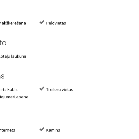
akšķerēšana
Peldvietas
ta
otaļu laukumi
ms
irts kubls
Treileru vietas
ojume/Lapene
nternets
Kamīns