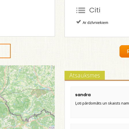
Citi
Ar dzīvniekiem
Atsauksmes
sandra
Ļoti pārdomāts un skaists nami