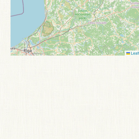
Leafl