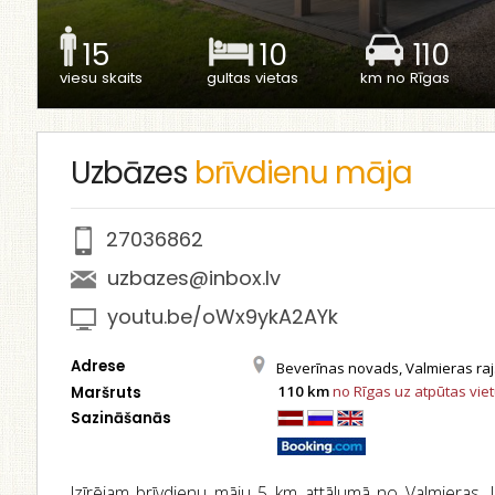
15
10
110
viesu skaits
gultas vietas
km no Rīgas
Uzbāzes
brīvdienu māja
27036862
uzbazes@inbox.lv
youtu.be/oWx9ykA2AYk
Adrese
Beverīnas novads, Valmieras raj.
110 km
no Rīgas uz atpūtas vie
Maršruts
Sazināšanās
Izīrējam brīvdienu māju 5 km attālumā no Valmieras. Ir