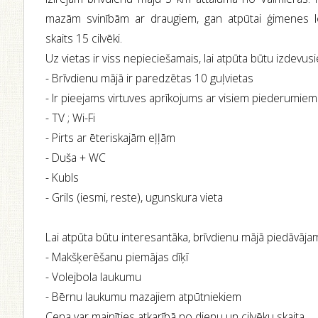
mazām svinībām ar draugiem, gan atpūtai ģimenes lo
skaits 15 cilvēki.
Uz vietas ir viss nepieciešamais, lai atpūta būtu izdevusi
- Brīvdienu mājā ir paredzētas 10 guļvietas
- Ir pieejams virtuves aprīkojums ar visiem piederumiem
- TV ; Wi-Fi
- Pirts ar ēteriskajām eļļām
- Duša + WC
- Kubls
- Grils (iesmi, reste), ugunskura vieta
Lai atpūta būtu interesantāka, brīvdienu mājā piedāvāja
- Makšķerēšanu piemājas dīķī
- Volejbola laukumu
- Bērnu laukumu mazajiem atpūtniekiem
Cena var mainīties atkarībā no dienu un cilvēku skaita.