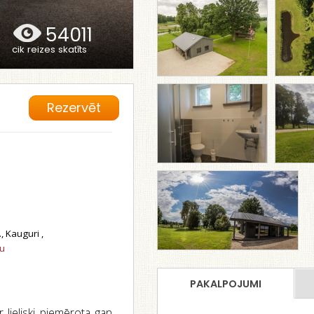
54011
cik reizes skatīts
Rezervēt
, Kauguri ,
tu
PAKALPOJUMI
 lieliski piemērota gan