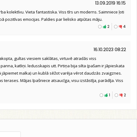
13.09.2019 16:15
arba kolektīvu. Vieta fantastiska. Viss tīrs un moderns. Saimniece ļoti
bā pozitīvas emocijas. Paldies par lielisko atpūtas māju.
2
4
16.10.2023 08:22
sakopta, gultas viesiem saklātas, virtuvē atradās viss
panna, katliņi. ledusskapis utt. Pirtiņa bija silta (pašam ir jāpieskata
 jāpiemet malka) un kublā sēžot varēja vērot daudzās zvaigznes.
 terases. Mājas īpašniece atsaucīga, visu izstāstīja, parādīja. Viss
1
2