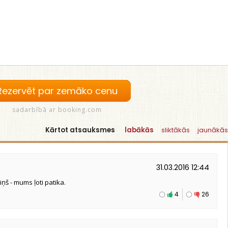
Rezervēt par zemāko cenu
sadarbībā ar booking.com
Kārtot atsauksmes
labākās
sliktākās
jaunākās
31.03.2016 12:44
ņš - mums ļoti patika.
4
26