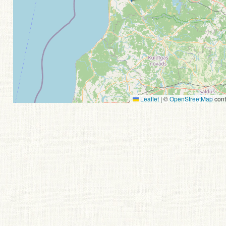
Leaflet
|
©
OpenStreetMap
cont