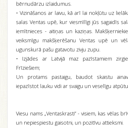
bērnudārzu izlaidumus.
• Vizināšanos ar laivu, kā arī lai nokļūtu uz lielā
salas Ventas upē, kur viesmīlīgi jūs sagaidīs sa
iemītnieces - aitiņas un kaziņas. Makšķernieki
veiksmīgu makšķerēšanu Ventas upē un vēl
ugunskurā pašu gatavotu zivju zupu.
• Izjādes ar Latvijā maz pazīstamiem zirgi
Frīziešiem;
Un protams pastaigu, baudot skaistu ainav
iepazīstot lauku vidi ar svaigu un veselīgu atpūtu
Viesu nams „Ventaskrasti” - visiem, kas vēlas br
un nepiespiestu gaisotni, un pozitīvu attieksmi.