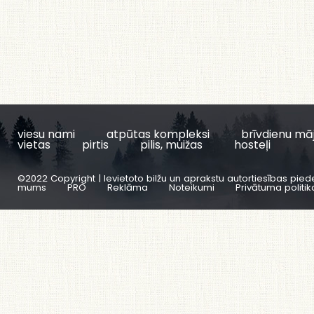
viesu nami
atpūtas kompleksi
brīvdienu mā
vietas
pirtis
pilis, muižas
hosteļi
©2022 Copyright | Ievietoto bilžu un aprakstu autortiesības pied
mums
PRO
Reklāma
Noteikumi
Privātuma politik