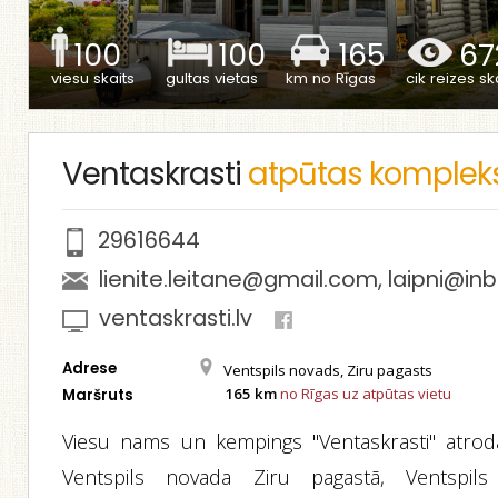
100
100
165
67
viesu skaits
gultas vietas
km no Rīgas
cik reizes ska
Ventaskrasti
atpūtas komplek
29616644
lienite.leitane@gmail.com
,
laipni@inb
ventaskrasti.lv
Adrese
Ventspils novads, Ziru pagasts
165 km
no Rīgas uz atpūtas vietu
Maršruts
Viesu nams un kempings "Ventaskrasti" atrod
Ventspils novada Ziru pagastā, Ventspils