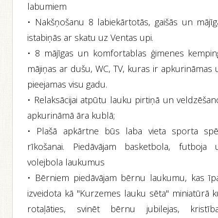
labumiem
• Nakšņošanu 8 labiekārtotās, gaišās un mājīg
istabiņās ar skatu uz Ventas upi.
• 8 mājīgas un komfortablas ģimenes kempin
mājiņas ar dušu, WC, TV, kuras ir apkurināmas 
pieejamas visu gadu.
• Relaksācijai atpūtu lauku pirtiņā un veldzēša
apkurināmā āra kublā;
• Plašā apkārtne būs laba vieta sporta spē
rīkošanai. Piedāvājam basketbola, futboja 
volejbola laukumus
• Bērniem piedāvājam bērnu laukumu, kas īpa
izveidota kā "Kurzemes lauku sēta" miniatūrā k
rotaļāties, svinēt bērnu jubilejas, kristība