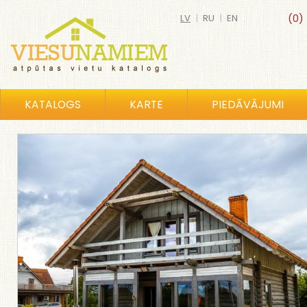
LV
|
RU
|
EN
(0)
KATALOGS
KARTE
PIEDĀVĀJUMI