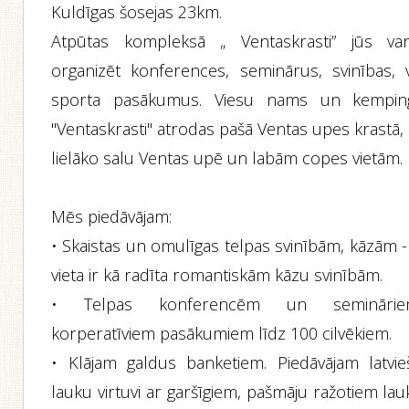
Kuldīgas šosejas 23km.
Atpūtas kompleksā „ Ventaskrasti” jūs var
organizēt konferences, seminārus, svinības, v
sporta pasākumus. Viesu nams un kempin
"Ventaskrasti" atrodas pašā Ventas upes krastā,
lielāko salu Ventas upē un labām copes vietām.
Mēs piedāvājam:
• Skaistas un omulīgas telpas svinībām, kāzām -
vieta ir kā radīta romantiskām kāzu svinībām.
• Telpas konferencēm un seminārie
korperatīviem pasākumiem līdz 100 cilvēkiem.
• Klājam galdus banketiem. Piedāvājam latvie
lauku virtuvi ar garšīgiem, pašmāju ražotiem la