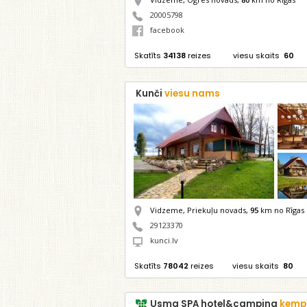
20005798
facebook
Skatīts
34138
reizes
viesu skaits
60
Kunči
viesu nams
Vidzeme, Priekuļu novads,
95
km no Rīgas
29123370
kunci.lv
Skatīts
78042
reizes
viesu skaits
80
Usma SPA hotel&camping
kemp