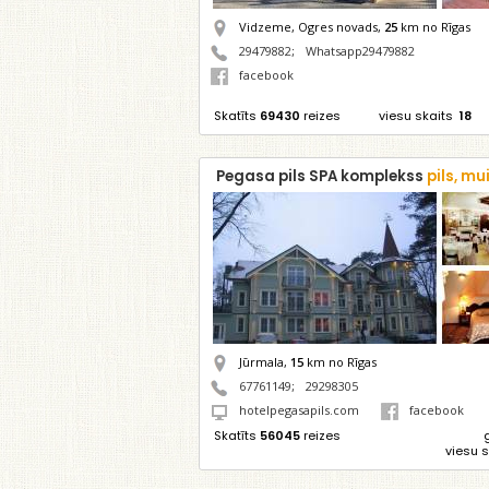
Vidzeme, Ogres novads,
25
km no Rīgas
29479882
;
Whatsapp29479882
facebook
Skatīts
69430
reizes
viesu skaits
18
Pegasa pils SPA komplekss
pils, mu
Jūrmala,
15
km no Rīgas
67761149
;
29298305
hotelpegasapils.com
facebook
Skatīts
56045
reizes
viesu 