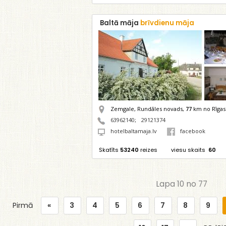
Baltā māja
brīvdienu māja
Zemgale, Rundāles novads,
77
km no Rīgas
63962140
;
29121374
hotelbaltamaja.lv
facebook
Skatīts
53240
reizes
viesu skaits
60
Lapa 10 no 77
Pirmā
«
3
4
5
6
7
8
9