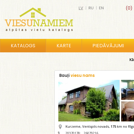
LV
|
RU
|
EN
(0)
KATALOGS
KARTE
PIEDĀVĀJUMI
Kā
Bauļi
viesu nams
Kurzeme, Ventspils novads,
175
km no Rīg
20370178
;
26079216