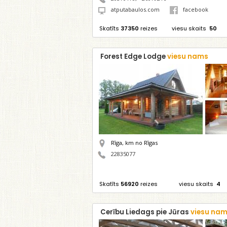
atputabaulos.com
facebook
Skatīts
37350
reizes
viesu skaits
50
Forest Edge Lodge
viesu nams
Rīga,
km no Rīgas
22835077
Skatīts
56920
reizes
viesu skaits
4
Cerību Liedags pie Jūras
viesu na