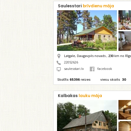
Saulesstari
brīvdienu māja
Latgale, Daugavpils novads ,
230
km no Rīg
22052626
saulesstari.lv
facebook
Skatīts
65396
reizes
viesu skaits
30
Kalbakas
lauku māja