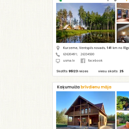
Kurzeme, Ventspils novads,
141
km no Rīg
63630491
;
26334500
usma.lv
facebook
Skatīts
95123
reizes
viesu skaits
25
Kaķumuiža
brīvdienu māja