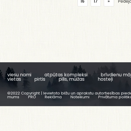
16
17
»
Pēdēj
viesu nami
atpūtas kompleksi
brīvdienu mā
vietas
pirtis
pilis, muižas
hosteļi
©2022 Copyright | Ievietoto bilžu un aprakstu autortiesības pied
mums
PRO
Reklāma
Noteikumi
Privātuma politik