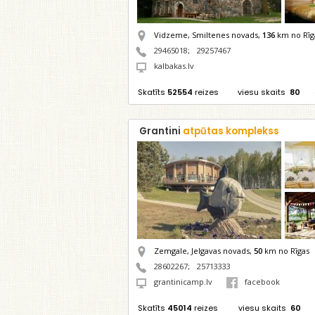
Vidzeme, Smiltenes novads,
136
km no Rīg
29465018
;
29257467
kalbakas.lv
Skatīts
52554
reizes
viesu skaits
80
Grantini
atpūtas komplekss
Zemgale, Jelgavas novads,
50
km no Rīgas
28602267
;
25713333
grantinicamp.lv
facebook
Skatīts
45014
reizes
viesu skaits
60