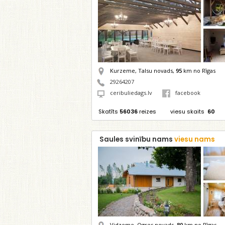
Kurzeme, Talsu novads,
95
km no Rīgas
29264207
ceribuliedags.lv
facebook
Skatīts
56036
reizes
viesu skaits
60
Saules svinību nams
viesu nams
Vidzeme, Ogres novads,
80
km no Rīgas