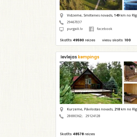
Vidzeme, Smiltenes novads,
149
km no Rīg
29467037
purgaili.lv
facebook
Skatīts
49590
reizes
viesu skaits
100
Ievlejas
kempings
Kurzeme, Pāvilostas novads,
218
km no Rīg
28690362
;
29124128
Skatīts
48578
reizes