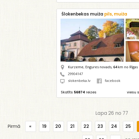
Šlokenbekas muiža
pils, muiža
Kurzeme, Engures novads,
64
km no Rīgas
29904147
slokenbeka.lv
facebook
Skatīts
56874
reizes
viesu 
Lapa 26 no 77
Pirmā
«
19
20
21
22
23
24
25