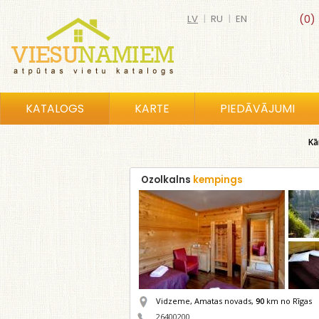
LV
|
RU
|
EN
(0)
KATALOGS
KARTE
PIEDĀVĀJUMI
Kā
Ozolkalns
kempings
Vidzeme, Amatas novads,
90
km no Rīgas
26400200