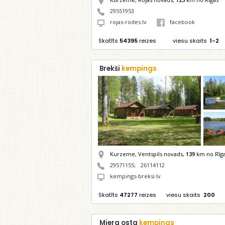
29551953
rojas-rodes.lv
facebook
Skatīts
54395
reizes
viesu skaits
1-2
Brekši
kempings
Kurzeme, Ventspils novads,
139
km no Rīg
29571155
;
26114112
kempings-breksi.lv
Skatīts
47277
reizes
viesu skaits
200
Miera osta
kempings