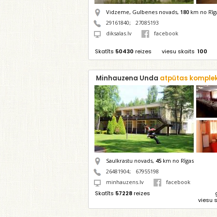
Vidzeme, Gulbenes novads,
180
km no Rīg
29161840
;
27085193
diksalas.lv
facebook
Skatīts
50430
reizes
viesu skaits
100
Minhauzena Unda
atpūtas komple
Saulkrastu novads,
45
km no Rīgas
26481904
;
67955198
minhauzens.lv
facebook
Skatīts
57228
reizes
viesu 