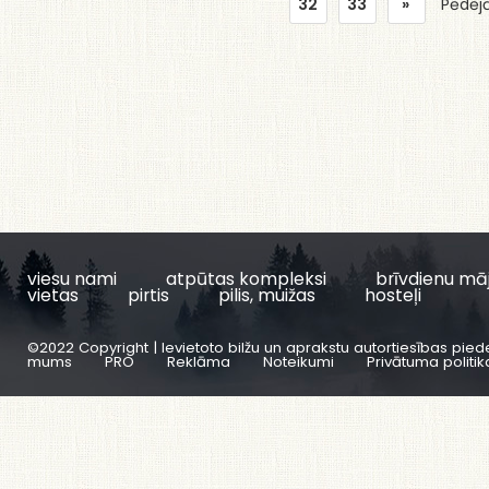
32
33
»
Pēdēj
viesu nami
atpūtas kompleksi
brīvdienu mā
vietas
pirtis
pilis, muižas
hosteļi
©2022 Copyright | Ievietoto bilžu un aprakstu autortiesības pied
mums
PRO
Reklāma
Noteikumi
Privātuma politik