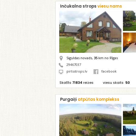
Inčukalna strops
viesu nams
Siguldas novads,
35
km no Rīgas
29467037
pirtsstrops.lv
facebook
Skatīts
71834
reizes
viesu skaits
50
Purgaiļi
atpūtas komplekss