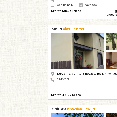
ozolkalns.lv
facebook
Skatīts
58564
reizes
g
viesu 
Maija
viesu nams
Kurzeme, Ventspils novads,
190
km no Rīg
29414308
Skatīts
44107
reizes
Gailišķe
brīvdienu māja