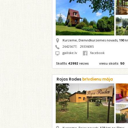
Kurzeme, Dienvidkurzemes novads,
190
km
26425677
;
29336085
gailiske.lv
facebook
Skatīts
42992
reizes
viesu skaits
50
Rojas Rodes
brīvdienu māja
Kurzeme, Rojas novads,
123
km no Rīgas