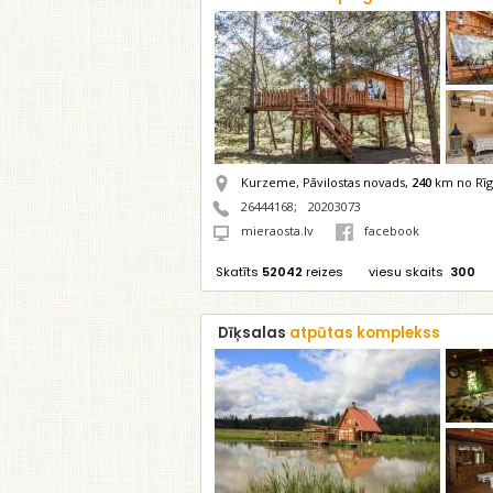
Kurzeme, Pāvilostas novads,
240
km no Rīg
26444168
;
20203073
mieraosta.lv
facebook
Skatīts
52042
reizes
viesu skaits
300
Dīķsalas
atpūtas komplekss