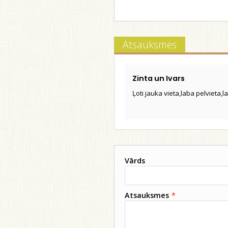
Atsauksmes
Zinta un Ivars
Ļoti jauka vieta,laba pelvieta,l
Vārds
Atsauksmes
*