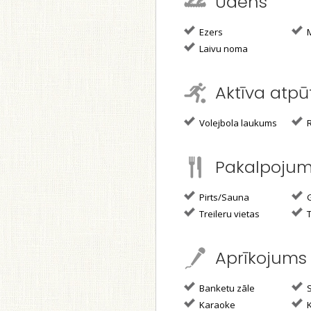
Ūdens
Ezers
M
Laivu noma
Aktīva atpū
Volejbola laukums
R
Pakalpoju
Pirts/Sauna
G
Treileru vietas
T
Aprīkojums
Banketu zāle
S
Karaoke
K