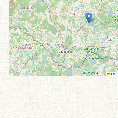
Leafl