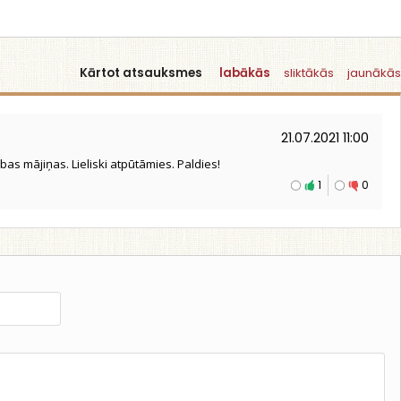
Kārtot atsauksmes
labākās
sliktākās
jaunākās
21.07.2021 11:00
abas mājiņas. Lieliski atpūtāmies. Paldies!
1
0