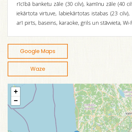
rīcībā banketu zāle (30 cilv), kamīnu zāle (40 cil
iekārtota virtuve, labiekārtotas istabas (23 cilv),
arī pirts, baseins, karaoke, grils un stāvvieta, Wi-F
Google Maps
Waze
+
−