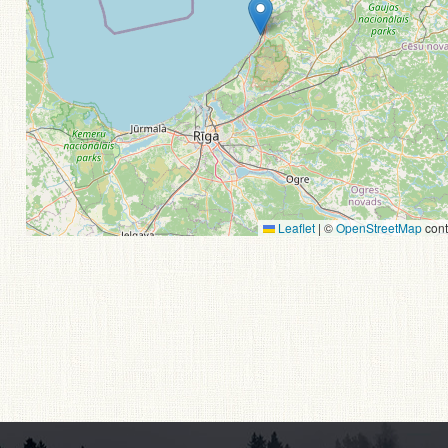
Leaflet
|
©
OpenStreetMap
cont