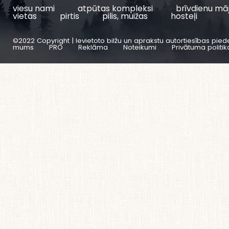
viesu nami
atpūtas kompleksi
brīvdienu mā
vietas
pirtis
pilis, muižas
hosteļi
©2022 Copyright | Ievietoto bilžu un aprakstu autortiesības pied
mums
PRO
Reklāma
Noteikumi
Privātuma politik