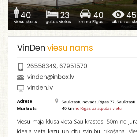
40
23
40
45
viesu skaits
gultas vietas
km no Rīgas
cik reizes ska
VinDen
viesu nams
26558349
,
67951570
vinden@inbox.lv
vinden.lv
Adrese
Saulkrastu novads, Rigas 77, Saulkrasti
40 km
no Rīgas uz atpūtas vietu
Maršruts
Viesu māja klusā vietā Saulkrastos, 50m no jūra
ideāla vieta kāzu un citu svinību rīkošanai. Vi