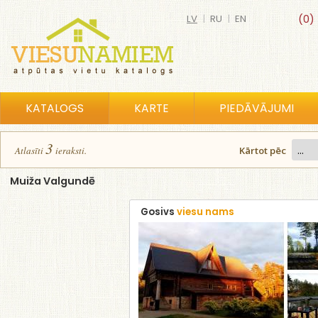
LV
|
RU
|
EN
(0)
KATALOGS
KARTE
PIEDĀVĀJUMI
3
Atlasīt
i
ierakst
i
.
Kārtot pēc
Muiža Valgundē
Gosivs
viesu nams