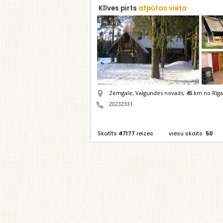
Klīves pirts
atpūtas vieta
Zemgale, Valgundes novads,
45
km no Rīga
20232331
Skatīts
47177
reizes
viesu skaits
50