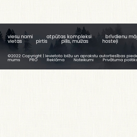
viesu nami
atpūtas kompleksi
brīvdienu mā
vietas
pirtis
pilis, muižas
hosteļi
©2022 Copyright | Ievietoto bilžu un aprakstu autortiesības pied
mums
PRO
Reklāma
Noteikumi
Privātuma politik