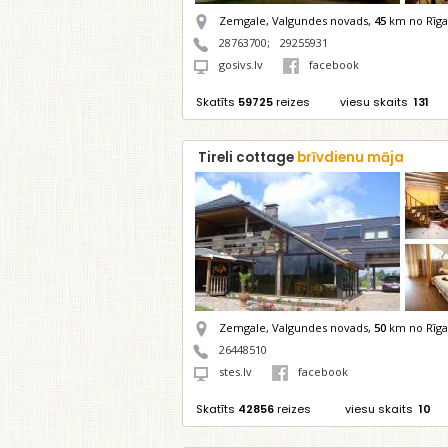
Zemgale, Valgundes novads,
45
km no Rīga
28763700
;
29255931
gosivs.lv
facebook
Skatīts
59725
reizes
viesu skaits
131
Tireli cottage
brīvdienu māja
Zemgale, Valgundes novads,
50
km no Rīga
26448510
stes.lv
facebook
Skatīts
42856
reizes
viesu skaits
10