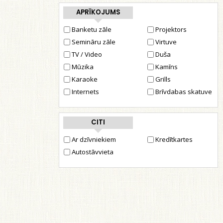
APRĪKOJUMS
Banketu zāle
Projektors
Semināru zāle
Virtuve
TV / Video
Duša
Mūzika
Kamīns
Karaoke
Grills
Internets
Brīvdabas skatuve
CITI
Ar dzīvniekiem
Kredītkartes
Autostāvvieta