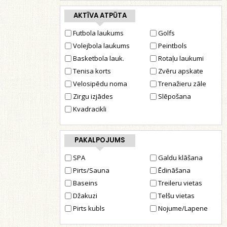
AKTĪVA ATPŪTA
Futbola laukums
Golfs
Volejbola laukums
Peintbols
Basketbola lauk.
Rotaļu laukumi
Tenisa korts
Zvēru apskate
Velosipēdu noma
Trenažieru zāle
Zirgu izjādes
Slēpošana
Kvadracikli
PAKALPOJUMS
SPA
Galdu klāšana
Pirts/Sauna
Ēdināšana
Baseins
Treileru vietas
Džakuzi
Telšu vietas
Pirts kubls
Nojume/Lapene