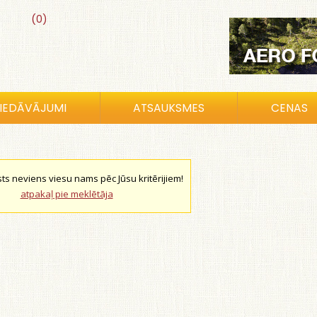
(0)
IEDĀVĀJUMI
ATSAUKSMES
CENAS
sts neviens viesu nams pēc Jūsu kritērijiem!
atpakaļ pie meklētāja