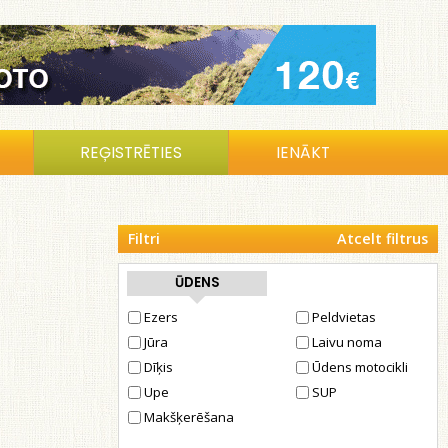
REĢISTRĒTIES
IENĀKT
Filtri
Atcelt filtrus
ŪDENS
Ezers
Peldvietas
Jūra
Laivu noma
Dīķis
Ūdens motocikli
Upe
SUP
Makšķerēšana