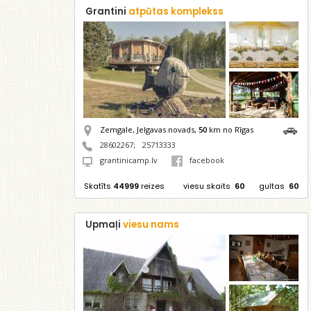
Grantini
atpūtas komplekss
Zemgale, Jelgavas novads,
50
km no Rīgas
28602267
;
25713333
grantinicamp.lv
facebook
Skatīts
44999
reizes
viesu skaits
60
gultas
60
Upmaļi
viesu nams