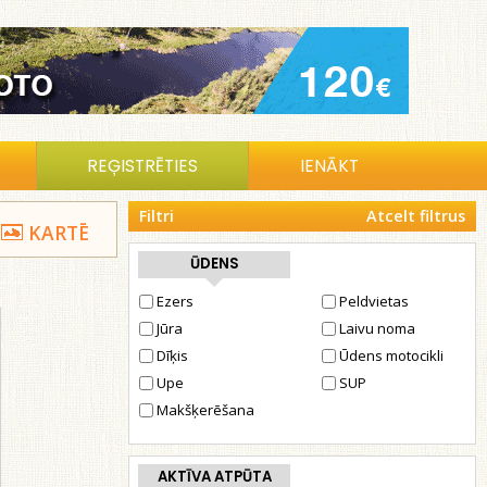
REĢISTRĒTIES
IENĀKT
Filtri
Atcelt filtrus
KARTĒ
ŪDENS
Ezers
Peldvietas
Jūra
Laivu noma
Dīķis
Ūdens motocikli
Upe
SUP
Makšķerēšana
AKTĪVA ATPŪTA