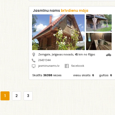
Jasmīnu nams
brīvdienu māja
Zemgale, Jelgavas novads,
45
km no Rīgas
26431344
jasminunams.lv
facebook
Skatīts
36398
reizes
viesu skaits
6
gultas
6
1
2
3