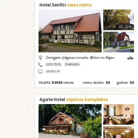
Hotel Senlīči
viesu nams
Zemgale, Jelgavas novads,
43
km no Rīgas
20007065
;
29486086
senlici.lv
Skatīts
53566
reizes
viesu skaits
50
gultas
50
Agate Hotel
atpūtas komplekss