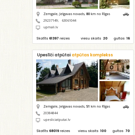
Zemgale, Jelgavas novads,
80
km no Rīgas
29237149
;
63061044
upmali.lv
Skatīts
61397
reizes
viesu skaits
20
gultas
16
Upeslīči atpūtai
atpūtas komplekss
Zemgale, Jelgavas novads,
51
km no Rīgas
20384844
upesliciatputai.lv
Skatīts
68019
reizes
viesu skaits
100
gultas
70