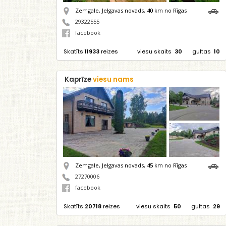
Zemgale, Jelgavas novads,
40
km no Rīgas
29322555
facebook
Skatīts
11933
reizes
viesu skaits
30
gultas
10
Kaprīze
viesu nams
Zemgale, Jelgavas novads,
45
km no Rīgas
27270006
facebook
Skatīts
20718
reizes
viesu skaits
50
gultas
29