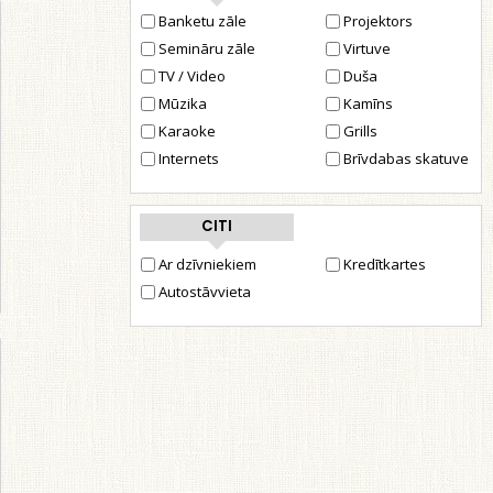
Banketu zāle
Projektors
Semināru zāle
Virtuve
TV / Video
Duša
Mūzika
Kamīns
Karaoke
Grills
Internets
Brīvdabas skatuve
CITI
Ar dzīvniekiem
Kredītkartes
Autostāvvieta