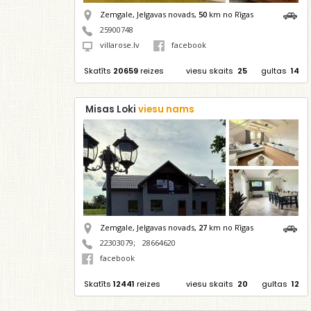
Zemgale, Jelgavas novads,
50
km no Rīgas
25900748
villarose.lv
facebook
Skatīts
20659
reizes
viesu skaits
25
gultas
14
Misas Loki
viesu nams
Zemgale, Jelgavas novads,
27
km no Rīgas
22303079
;
28664620
facebook
Skatīts
12441
reizes
viesu skaits
20
gultas
12