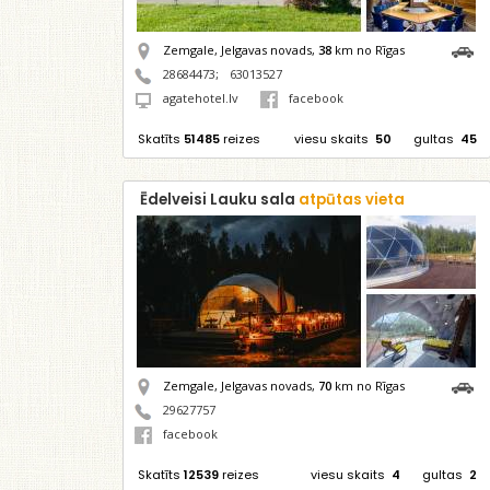
Zemgale, Jelgavas novads,
38
km no Rīgas
28684473
;
63013527
agatehotel.lv
facebook
Skatīts
51485
reizes
viesu skaits
50
gultas
45
Ēdelveisi Lauku sala
atpūtas vieta
Zemgale, Jelgavas novads,
70
km no Rīgas
29627757
facebook
Skatīts
12539
reizes
viesu skaits
4
gultas
2