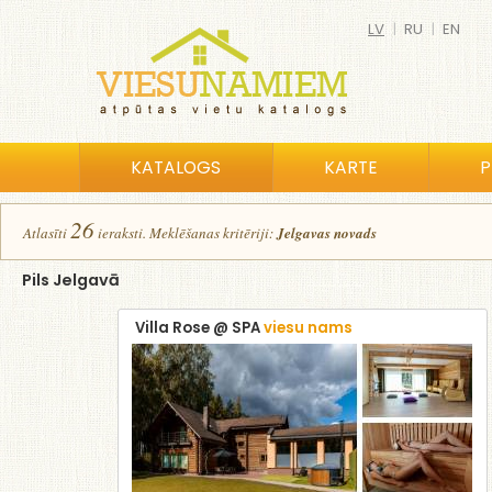
LV
|
RU
|
EN
KATALOGS
KARTE
P
26
Atlasīt
i
ierakst
i
.
Meklēšanas kritēriji:
Jelgavas novads
Pils Jelgavā
Villa Rose @ SPA
viesu nams