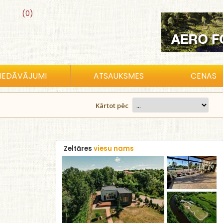
(0)
IEDĀVĀJUMI
ATSAUKSMES
CENAS
Kārtot pēc
Zeltāres
viesu nams