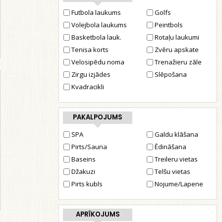
Futbola laukums
Golfs
Volejbola laukums
Peintbols
Basketbola lauk.
Rotaļu laukumi
Tenisa korts
Zvēru apskate
Velosipēdu noma
Trenažieru zāle
Zirgu izjādes
Slēpošana
Kvadracikli
PAKALPOJUMS
SPA
Galdu klāšana
Pirts/Sauna
Ēdināšana
Baseins
Treileru vietas
Džakuzi
Telšu vietas
Pirts kubls
Nojume/Lapene
APRĪKOJUMS