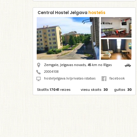
Central Hostel Jelgava
hostelis
Zemgale, Jelgavas novads,
45
km no Rīgas
20004108
hosteljelgava.lv/privatas-istabas
facebook
Skatīts
17041
reizes
viesu skaits
30
gultas
30