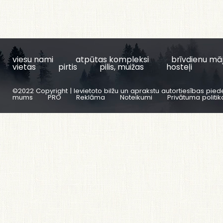
viesu nami
atpūtas kompleksi
brīvdienu mā
vietas
pirtis
pilis, muižas
hosteļi
©2022 Copyright | Ievietoto bilžu un aprakstu autortiesības pied
mums
PRO
Reklāma
Noteikumi
Privātuma politik