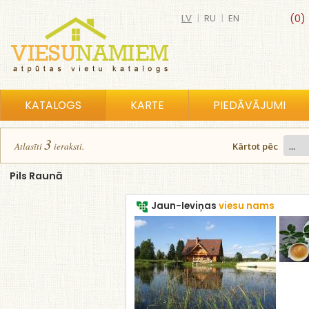
LV
|
RU
|
EN
(0)
KATALOGS
KARTE
PIEDĀVĀJUMI
3
Atlasīt
i
ierakst
i
.
Kārtot pēc
Pils Raunā
Jaun-Ieviņas
viesu nams