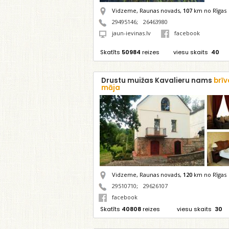
Vidzeme, Raunas novads,
107
km no Rīgas
29495146
;
26463980
jaun-ievinas.lv
facebook
Skatīts
50984
reizes
viesu skaits
40
Drustu muižas Kavalieru nams
brīv
māja
Vidzeme, Raunas novads,
120
km no Rīgas
29510710
;
29626107
facebook
Skatīts
40808
reizes
viesu skaits
30