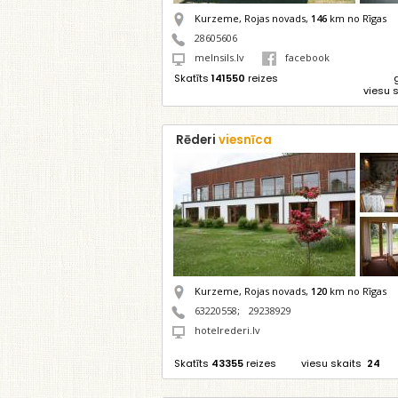
Kurzeme, Rojas novads,
146
km no Rīgas
28605606
melnsils.lv
facebook
Skatīts
141550
reizes
viesu 
Rēderi
viesnīca
Kurzeme, Rojas novads,
120
km no Rīgas
63220558
;
29238929
hotelrederi.lv
Skatīts
43355
reizes
viesu skaits
24