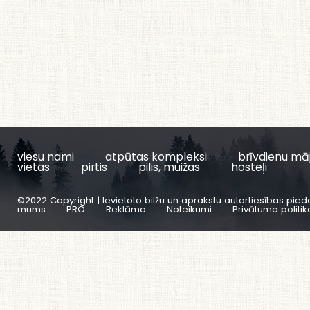
viesu nami
atpūtas kompleksi
brīvdienu mā
vietas
pirtis
pilis, muižas
hosteļi
©2022 Copyright | Ievietoto bilžu un aprakstu autortiesības pied
mums
PRO
Reklāma
Noteikumi
Privātuma politik