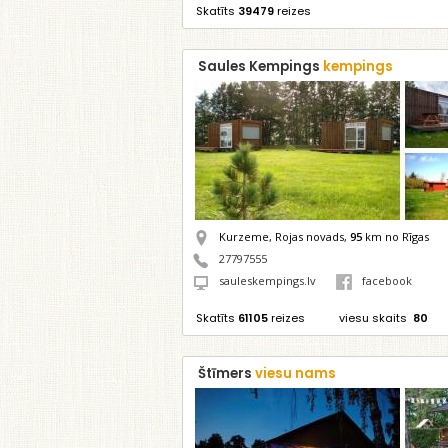
Skatīts
39479
reizes
Saules Kempings
kempings
Kurzeme, Rojas novads,
95
km no Rīgas
27797555
sauleskempings.lv
facebook
Skatīts
61105
reizes
viesu skaits
80
Štīmers
viesu nams