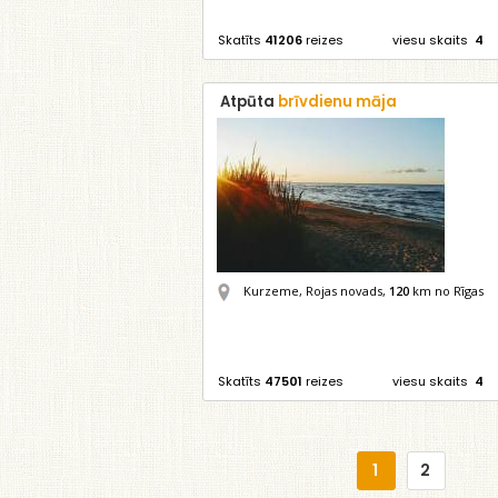
Skatīts
41206
reizes
viesu skaits
4
Atpūta
brīvdienu māja
Kurzeme, Rojas novads,
120
km no Rīgas
Skatīts
47501
reizes
viesu skaits
4
1
2