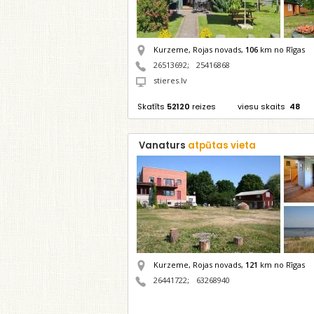
Kurzeme, Rojas novads,
106
km no Rīgas
26513692
;
25416868
stieres.lv
Skatīts
52120
reizes
viesu skaits
48
Vanaturs
atpūtas vieta
Kurzeme, Rojas novads,
121
km no Rīgas
26441722
;
63268940