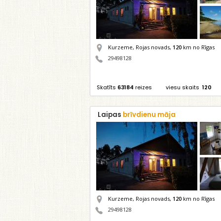
Kurzeme, Rojas novads,
120
km no Rīgas
29498128
Skatīts
63184
reizes
viesu skaits
120
Laipas
brīvdienu māja
Kurzeme, Rojas novads,
120
km no Rīgas
29498128