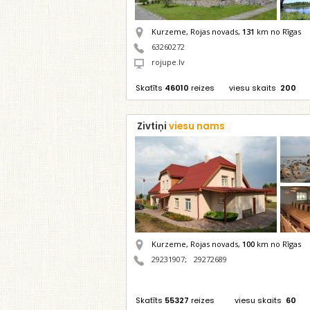
Kurzeme, Rojas novads,
131
km no Rīgas
63260272
rojupe.lv
Skatīts
46010
reizes
viesu skaits
200
Zivtiņi
viesu nams
Kurzeme, Rojas novads,
100
km no Rīgas
29231907
;
29272689
Skatīts
55327
reizes
viesu skaits
60