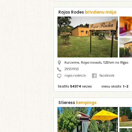
Rojas Rodes
brīvdienu māja
Kurzeme, Rojas novads,
123
km no Rīgas
29551953
rojas-rodes.lv
facebook
Skatīts
54374
reizes
viesu skaits
1-2
Stieress
kempings