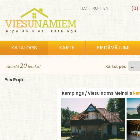
LV
|
RU
|
EN
(0)
KATALOGS
KARTE
PIEDĀVĀJUMI
20
Atlasīt
i
ierakst
i
.
Kārtot pēc
Pils Rojā
Kempings / Viesu nams Melnsils
ke