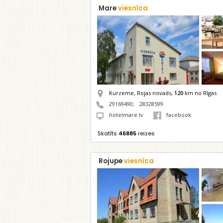
Mare
viesnīca
Kurzeme, Rojas novads,
120
km no Rīgas
29169490
;
28328599
hotelmare.lv
facebook
Skatīts
46885
reizes
Rojupe
viesnīca