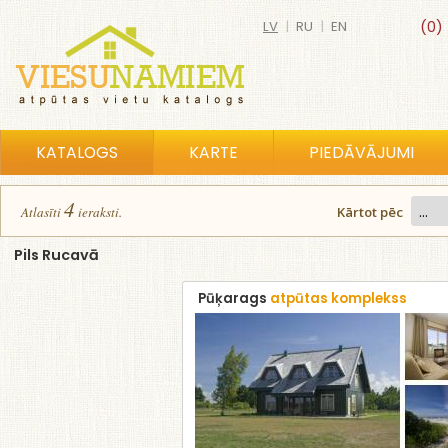
LV
|
RU
|
EN
(0)
KATALOGS
KARTE
PIEDĀVĀJUMI
4
Atlasīt
i
ierakst
i
.
Kārtot pēc
Pils Rucavā
Pūķarags
atpūtas komplekss