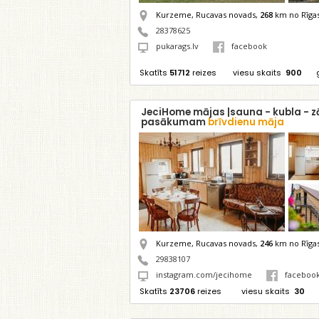
Kurzeme, Rucavas novads,
268
km no Rīga
28378625
pukarags.lv
facebook
Skatīts
51712
reizes
viesu skaits
900
JeciHome mājas |sauna - kubla - z
pasākumam
brīvdienu māja
Kurzeme, Rucavas novads,
246
km no Rīga
29838107
instagram.com/jecihome
faceboo
Skatīts
23706
reizes
viesu skaits
30