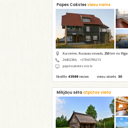
Papes Cakstes
viesu nams
Kurzeme, Rucavas novads,
250
km no Rīga
26402386
;
+37065790213
papescakstes.viss.lv
Skatīts
43588
reizes
viesu skaits
30
Mikjāņu sēta
atpūtas vieta