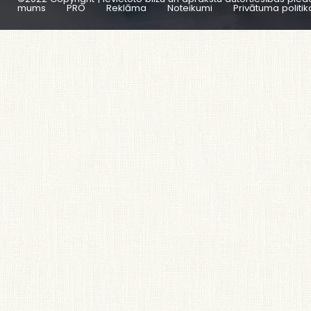
mums
PRO
Reklāma
Noteikumi
Privātuma politik