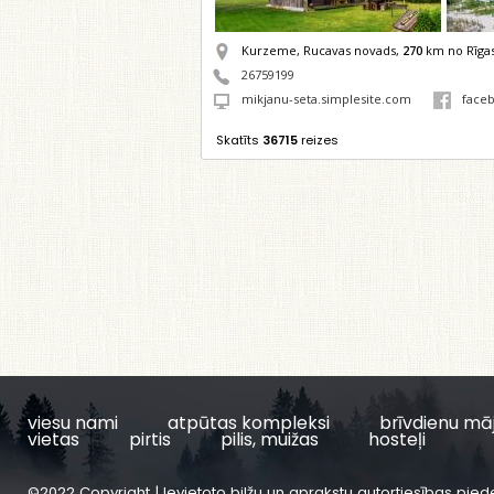
Kurzeme, Rucavas novads,
270
km no Rīga
26759199
mikjanu-seta.simplesite.com
face
Skatīts
36715
reizes
viesu nami
atpūtas kompleksi
brīvdienu mā
vietas
pirtis
pilis, muižas
hosteļi
©2022 Copyright | Ievietoto bilžu un aprakstu autortiesības pied