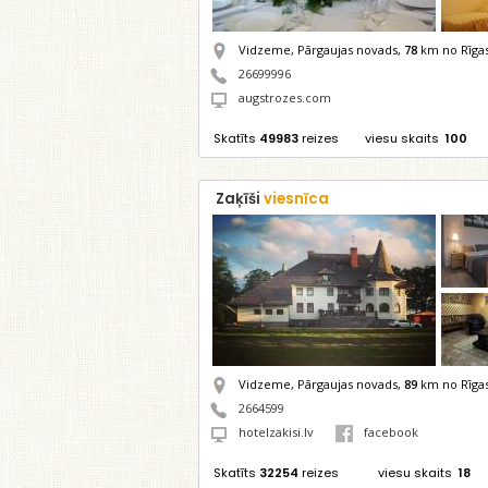
Vidzeme, Pārgaujas novads,
78
km no Rīga
26699996
augstrozes.com
Skatīts
49983
reizes
viesu skaits
100
Zaķīši
viesnīca
Vidzeme, Pārgaujas novads,
89
km no Rīga
2664599
hotelzakisi.lv
facebook
Skatīts
32254
reizes
viesu skaits
18