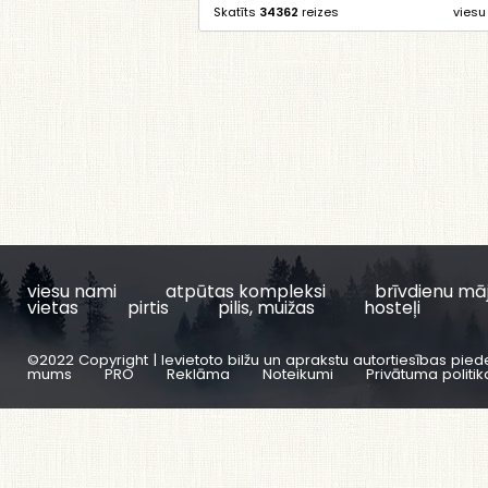
Skatīts
34362
reizes
viesu
viesu nami
atpūtas kompleksi
brīvdienu mā
vietas
pirtis
pilis, muižas
hosteļi
©2022 Copyright | Ievietoto bilžu un aprakstu autortiesības pied
mums
PRO
Reklāma
Noteikumi
Privātuma politik