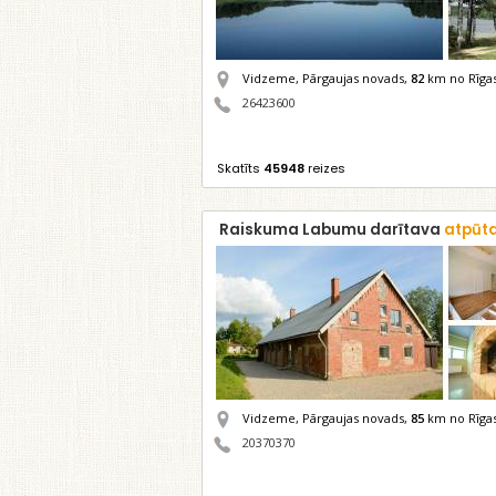
Vidzeme, Pārgaujas novads,
82
km no Rīga
26423600
Skatīts
45948
reizes
Raiskuma Labumu darītava
atpūta
Vidzeme, Pārgaujas novads,
85
km no Rīga
20370370