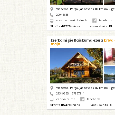
Vidzeme, Pārgaujas novads,
80
km no Rīga
20045658
viesunamskakukalns.lv
facebook
Skatīts
40279
reizes
viesu skaits
13
Ezerkalni pie Raiskuma ezera
brīvd
māja
Vidzeme, Pārgaujas novads,
87
km no Rīga
29349365
;
27867214
ezerkalni.info
facebook
Skatīts
115479
reizes
viesu skaits
4