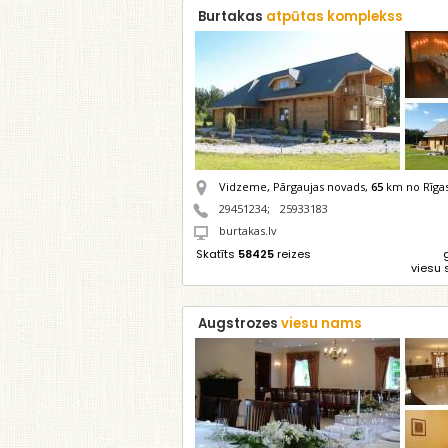
Burtakas
atpūtas komplekss
Vidzeme, Pārgaujas novads,
65
km no Rīga
29451234
;
25933183
burtakas.lv
Skatīts
58425
reizes
viesu 
Augstrozes
viesu nams