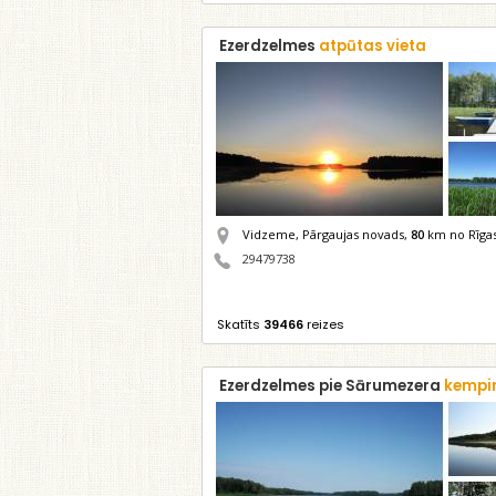
Ezerdzelmes
atpūtas vieta
Vidzeme, Pārgaujas novads,
80
km no Rīga
29479738
Skatīts
39466
reizes
Ezerdzelmes pie Sārumezera
kempi