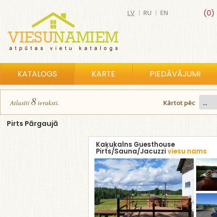
LV
|
RU
|
EN
(0)
KATALOGS
KARTE
PIEDĀVĀJUMI
8
Atlasīt
i
ierakst
i
.
Kārtot pēc
Pirts Pārgaujā
Kaķukalns Guesthouse
Pirts/Sauna/Jacuzzi
viesu nams