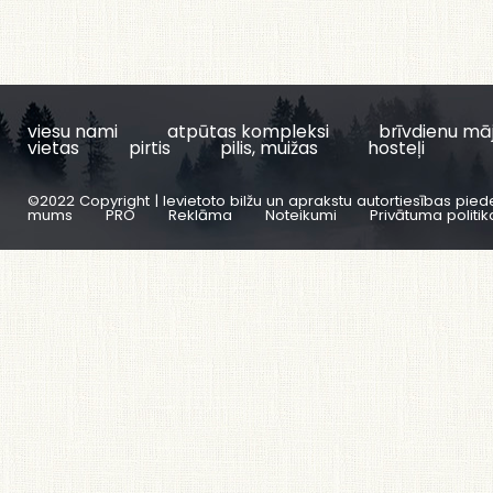
viesu nami
atpūtas kompleksi
brīvdienu mā
vietas
pirtis
pilis, muižas
hosteļi
©2022 Copyright | Ievietoto bilžu un aprakstu autortiesības pied
mums
PRO
Reklāma
Noteikumi
Privātuma politik