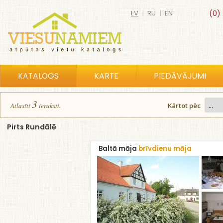
LV
|
RU
|
EN
(0)
KATALOGS
KARTE
PIEDĀVĀJUMI
3
Atlasīt
i
ierakst
i
.
Kārtot pēc
Pirts Rundālē
Baltā māja
brīvdienu māja