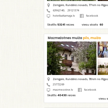
Zemgale, Rundāles novads,
77
km no Rīgas
63962140
;
29121374
hotelbaltamaja.lv
facebook
Skatīts
53241
reizes
viesu skaits
60
Mazmežotnes muiža
pils, muiža
Zemgale, Rundāles novads,
70
km no Rīgas
25772269
mazmezotne.lv
facebook
Skatīts
40430
reizes
viesu 