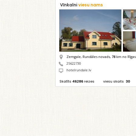
Vīnkalni
viesu nams
Zemgale, Rundāles novads,
78
km no Rīgas
25622730
hotelrundale.lv
Skatīts
46286
reizes
viesu skaits
30