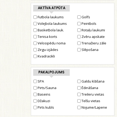
AKTĪVA ATPŪTA
Futbola laukums
Golfs
Volejbola laukums
Peintbols
Basketbola lauk.
Rotaļu laukumi
Tenisa korts
Zvēru apskate
Velosipēdu noma
Trenažieru zāle
Zirgu izjādes
Slēpošana
Kvadracikli
PAKALPOJUMS
SPA
Galdu klāšana
Pirts/Sauna
Ēdināšana
Baseins
Treileru vietas
Džakuzi
Telšu vietas
Pirts kubls
Nojume/Lapene