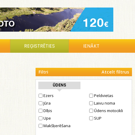
REĢISTRĒTIES
IENĀKT
Filtri
Atcelt filtrus
ŪDENS
Ezers
Peldvietas
Jūra
Laivu noma
Dīķis
Ūdens motocikli
Upe
SUP
Makšķerēšana