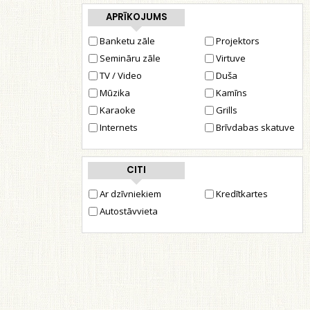
APRĪKOJUMS
Banketu zāle
Projektors
Semināru zāle
Virtuve
TV / Video
Duša
Mūzika
Kamīns
Karaoke
Grills
Internets
Brīvdabas skatuve
CITI
Ar dzīvniekiem
Kredītkartes
Autostāvvieta