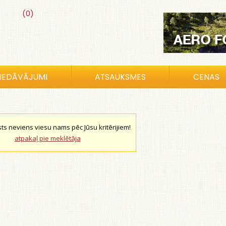
(0)
IEDĀVĀJUMI
ATSAUKSMES
CENAS
sts neviens viesu nams pēc Jūsu kritērijiem!
atpakaļ pie meklētāja