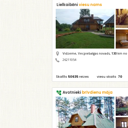
Lielkaibēni
viesu nams
Vidzeme, Vecpiebalgas novads,
130
km no 
26211054
Skatīts
50635
reizes
viesu skaits
70
Avotnieki
brīvdienu māja