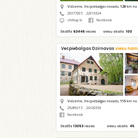
Vidzeme, Vecpiebalgas novads,
128
km no 
20377207
;
22013324
chillup.lv
facebook
Skatīts
63446
reizes
viesu skaits
100
Vecpiebalgas Dzirnavas
viesu nam
Vidzeme, Vecpiebalgas novads,
115
km no 
29289217
;
26120353
facebook
Skatīts
13053
reizes
viesu skaits
45