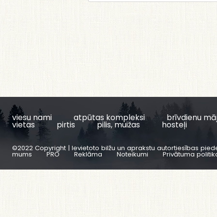
viesu nami
atpūtas kompleksi
brīvdienu mā
vietas
pirtis
pilis, muižas
hosteļi
©2022 Copyright | Ievietoto bilžu un aprakstu autortiesības pied
mums
PRO
Reklāma
Noteikumi
Privātuma politik