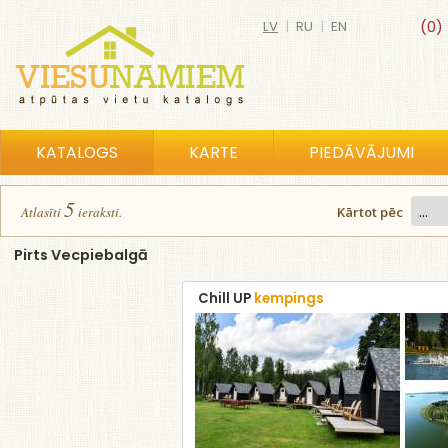
LV
|
RU
|
EN
(0)
KATALOGS
KARTE
PIEDĀVĀJUMI
5
Atlasīt
i
ierakst
i
.
Kārtot pēc
Pirts Vecpiebalgā
Chill UP
kempings