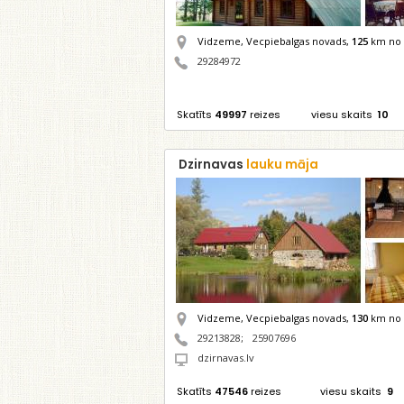
Vidzeme, Vecpiebalgas novads,
125
km no 
29284972
Skatīts
49997
reizes
viesu skaits
10
Dzirnavas
lauku māja
Vidzeme, Vecpiebalgas novads,
130
km no 
29213828
;
25907696
dzirnavas.lv
Skatīts
47546
reizes
viesu skaits
9