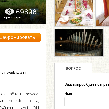
69896
просмотри
Забронировать
ВОПРОС
alna novads LV 2141
Ваш вопрос будет отправ
Имя
elokā Inčukalna novadā.
ējams noskaloties dušā,
vājam peldi avota dīķītī