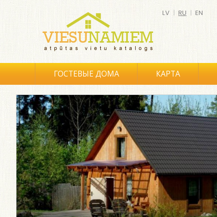
LV
|
RU
|
EN
ГОСТЕВЫЕ ДОМА
КАРТА