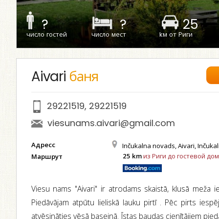
?
?
25
число гостей
число мест
kм от Риги
Aivari
баня
29221519
,
29221519
viesunams.aivari@gmail.com
Адресс
Inčukalna novads, Aivari, Inčuk
25 km
из Риги до гостевой дом
Маршрут
Viesu nams "Aivari" ir atrodams skaistā, klusā meža i
Piedāvājam atpūtu lieliskā lauku pirtī . Pēc pirts iesp
atvēsināties vēsā baseinā. Īstas baudas cienītājiem piedā