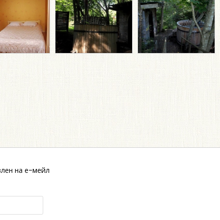
лен на е-мейл