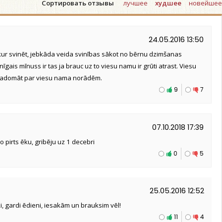
Сортировать отзывы
лучшее
худшее
новейшее
24.05.2016 13:50
a kur svinēt, jebkāda veida svinības sākot no bērnu dzimšanas
īgais mīnuss ir tas ja brauc uz to viesu namu ir grūti atrast. Viesu
padomāt par viesu nama norādēm.
9
7
07.10.2018 17:39
o pirts ēku, gribēju uz 1 decebri
0
5
25.05.2016 12:52
i, gardi ēdieni, iesakām un brauksim vēl!
11
4