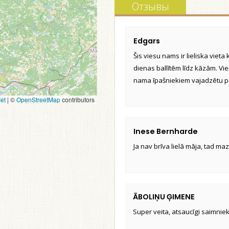
Отзывы
Edgars
Šis viesu nams ir lieliska viet
dienas ballītēm līdz kāzām. Vien
nama īpašniekiem vajadzētu 
et
|
©
OpenStreetMap
contributors
Inese Bernharde
Ja nav brīva lielā māja, tad maz
ĀBOLIŅU ĢIMENE
Super veita, atsaucīgi saimniek