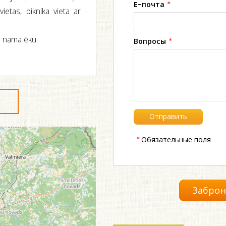
E-почта
*
vietas, piknika vieta ar
u nama ēku.
Вопросы
*
*
Обязательные поля
Заброн