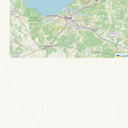
Leafl