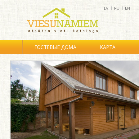
LV
|
RU
|
EN
ГОСТЕВЫЕ ДОМА
КАРТА