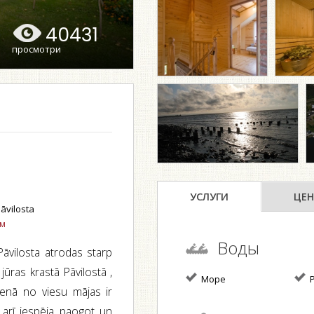
40431
просмотри
УСЛУГИ
ЦЕН
āvilosta
ом
Воды
Pāvilosta atrodas starp
ūras krastā Pāvilostā ,
Море
Р
ienā no viesu mājas ir
r arī iespēja paogot un