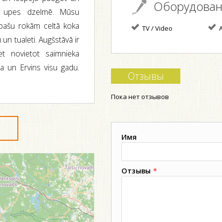
Оборудова
s upes dzelmē. Mūsu
 pašu rokām celtā koka
TV / Video
A
 un tualeti. Augšstāvā ir
iet novietot saimnieka
ta un Ervins visu gadu.
Отзывы
Пока нет отзывов
Имя
Отзывы
*