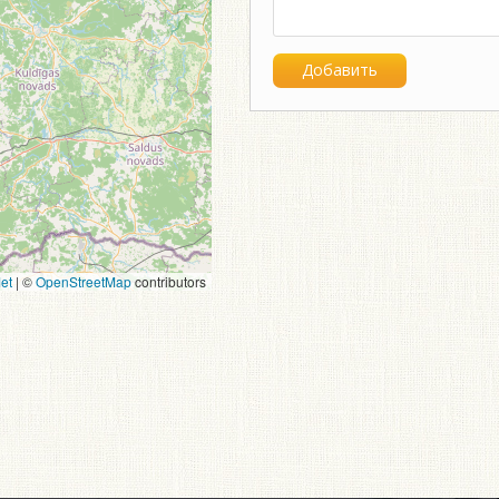
et
|
©
OpenStreetMap
contributors