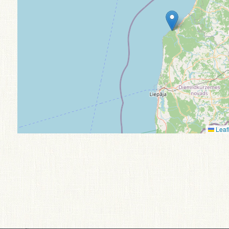
Leafl