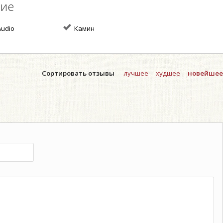
ние
udio
Камин
Сортировать отзывы
лучшее
худшее
новейшее