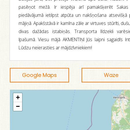
pasēņot mežā. Ir iespēja arī pamakšķerēt Saka
piedāvājumā ietilpst atpūta un nakšņošana atsevišķā
mājiņā. Apakšstāvā ir kamīna zāle ar virtuves stūrīti, dušu
divas dažādas istabiņās. Transporta līdzekli varēs
īpašumā. Viesu mājā AKMENTIŅI Jūs laipni sagaidīs In
Lūdzu neierasties ar mājdzīvniekiem!
Google Maps
Waze
+
−