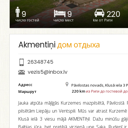
9
9
220
число гостей
число мест
kм от Риги
Akmentiņi
дом отдыха
26348745
vezis5@inbox.lv
Адресс
Pāvilostas novads, Klusā iela 3 P
220 km
из Риги до гостевой д
Маршрут
Jauka atpūta mājīgās Kurzemes mazpilsētā, Pāvilostā. 
pilsētām Liepāju un Ventspili. Mūs var atrast Kurzemē j
Klusā ielā 3 viesu mājā AKMENTIŅI. Dažu minūšu gāj
Baltijas jūra, bet pretējā virzienā upe Saka. Rudenī i