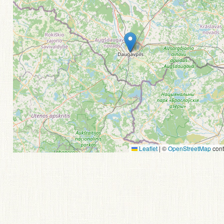
Leaflet
|
©
OpenStreetMap
cont