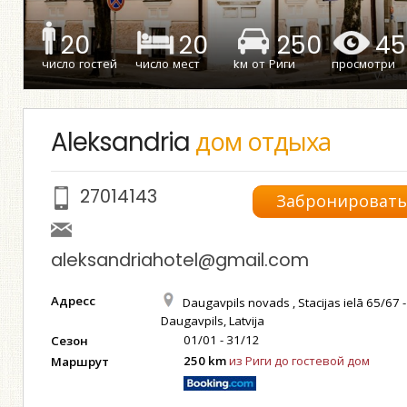
20
20
250
45
число гостей
число мест
kм от Риги
просмотри
Aleksandria
дом отдыха
27014143
Забронироват
aleksandriahotel@gmail.com
Адресс
Daugavpils novads , Stacijas ielā 65/67 -
Daugavpils, Latvija
01/01 - 31/12
Сезон
250 km
из Риги до гостевой дом
Маршрут