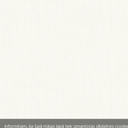
Informējam, ka šajā mājas lapā tiek izmantotas sīkdatnes (cookie