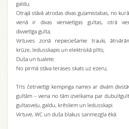
galdu;
Otrajā stāvā atrodas divas guļamistabas, no kur
vienā ir divas vienvietīgas gultas, otrā vie
divvietīga gulta;
Virtuves zonā nepieciešamie trauki, ātrvārā
krūze, ledusskapis un elektriskā plīts;
Duša un tualete;
No pirmā stāva terases skats uz ezeru;
Trīs četrvietīgi kempinga namiņi ar divām divst
gultām – viena no tām izvelkama par dubultgult
gultasveļu, galdu, krēsliem un ledusskapi.
Virtuve, WC un duša blakus sanmezgla ēkā.