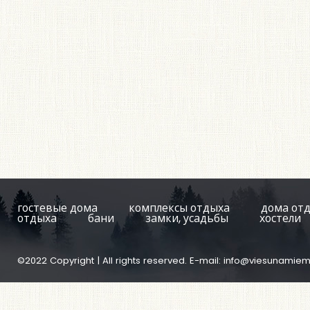
гостевые дома
комплексы отдыха
дома от
отдыха
бани
замки, усадьбы
хостели
©2022 Copyright | All rights reserved. E-mail:
info@viesunamiem.