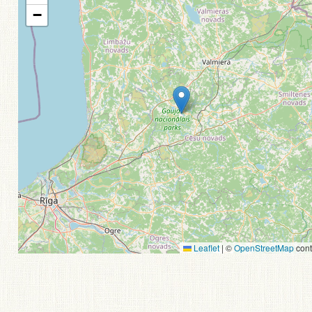
−
Leaflet
|
©
OpenStreetMap
cont