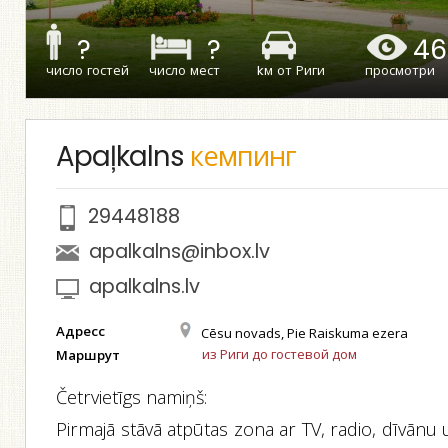
?
?
46
число гостей
число мест
kм от Риги
просмотри
Apaļkalns
кемпинг
29448188
apalkalns@inbox.lv
apalkalns.lv
Адресс
Cēsu novads, Pie Raiskuma ezera
из Риги до гостевой дом
Маршрут
Četrvietīgs namiņš:
Pirmajā stāvā atpūtas zona ar TV, radio, dīvānu