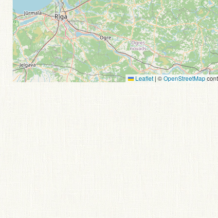
Leaflet
|
©
OpenStreetMap
cont