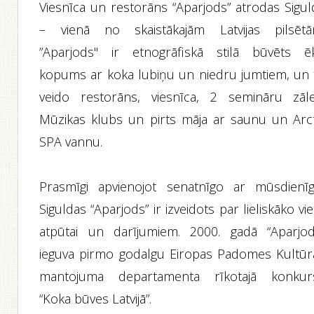
Viesnīca un restorāns “Aparjods” atrodas Sigul
– vienā no skaistākajām Latvijas pilsētā
”Aparjods" ir etnogrāfiskā stilā būvēts ē
kopums ar koka lubiņu un niedru jumtiem, un 
veido restorāns, viesnīca, 2 semināru zāle
Mūzikas klubs un pirts māja ar saunu un Arct
SPA vannu.
Prasmīgi apvienojot senatnīgo ar mūsdienīg
Siguldas “Aparjods” ir izveidots par lieliskāko vi
atpūtai un darījumiem. 2000. gadā “Aparjod
ieguva pirmo godalgu Eiropas Padomes Kultūr
mantojuma departamenta rīkotajā konkur
“Koka būves Latvijā”.