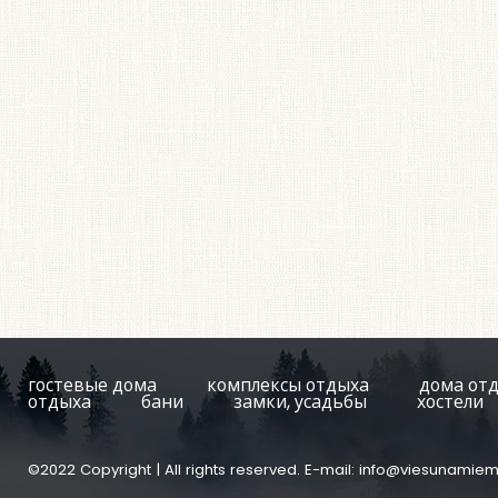
гостевые дома
комплексы отдыха
дома от
отдыха
бани
замки, усадьбы
хостели
©2022 Copyright | All rights reserved. E-mail:
info@viesunamiem.