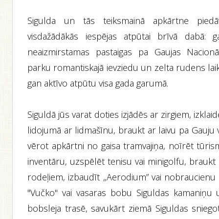
Sigulda un tās teiksmainā apkārtne piedā
visdažādākās iespējas atpūtai brīvā dabā: g
neaizmirstamas pastaigas pa Gaujas Nacionā
parku romantiskajā ievziedu un zelta rudens lai
gan aktīvo atpūtu visa gada garumā.
Siguldā jūs varat doties izjādēs ar zirgiem, izklai
lidojumā ar lidmašīnu, braukt ar laivu pa Gauju 
vērot apkārtni no gaisa tramvajiņa, noīrēt tūri
inventāru, uzspēlēt tenisu vai minigolfu, braukt
rodeļiem, izbaudīt „Aerodium” vai nobraucienu 
"Vučko" vai vasaras bobu Siguldas kamaniņu 
bobsleja trasē, savukārt ziemā Siguldas sniegot