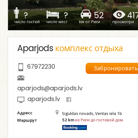
?
?
52
41
число гостей
число мест
kм от Риги
просмотри
Aparjods
комплекс отдыха
67972230
Забронироват
aparjods@aparjods.lv
aparjods.lv
Адресс
Siguldas novads, Ventas iela 1b
52 km
из Риги до гостевой дом
Маршрут