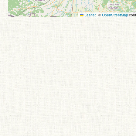
Leaflet
|
©
OpenStreetMap
cont