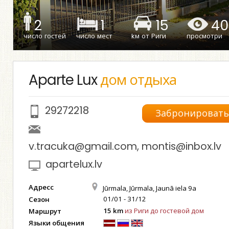
2
1
15
40
число гостей
число мест
kм от Риги
просмотри
Aparte Lux
дом отдыха
29272218
Забронироват
v.tracuka@gmail.com
,
montis@inbox.lv
apartelux.lv
Адресс
Jūrmala, Jūrmala, Jaunā iela 9a
01/01 - 31/12
Сезон
15 km
из Риги до гостевой дом
Маршрут
Языки общения