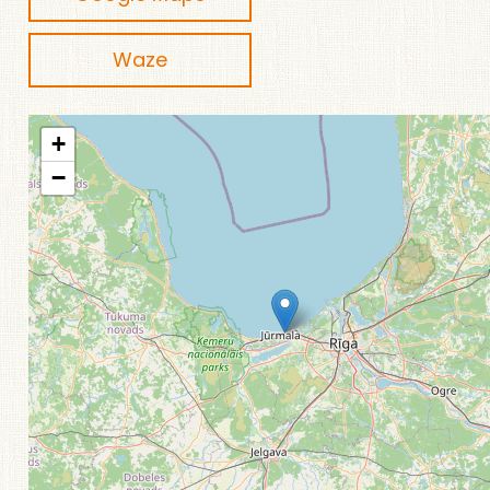
Waze
+
−