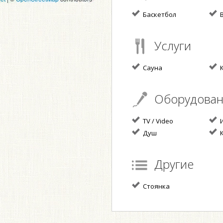
Баскетбол
В
Услуги
Сауна
К
Оборудова
TV / Video
И
Душ
К
Другие
Стоянка