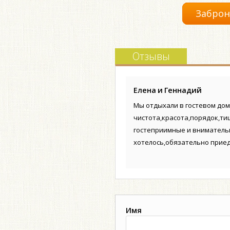
Заброн
Отзывы
Елена и Геннадий
Мы отдыхали в гостевом доме
чистота,красота,порядок,ти
гостеприимные и внимательн
хотелось,обязательно приед
Имя