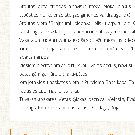
Atpūtas vieta atrodas ainaviskā meža ielokā, blakus 
atpūsties no ikdienas steigas ģimenes vai draugu lokā.
Atpūtas vieta "Brāļtīrumi" piedāvā lielisku atpūtu pie
raksturīga ar viszilāko jūras ūdeni un baltākajām pludmale
Vasarā un rudenī tuvumā esošais priežu mežs jūs prie
Jums ir iespēja atpūsties Dārza kotedžā vai 1-
apartamentos.
Viesiem piedāvājam arī pirti, kublu, velosipēdus, novusu
pastaigām gar jūru u.c. aktivitātes.
Iemīļota viesu apskates vieta ir Pūrciema Baltā kāpa. T
radusies Litorīnas jūras laikā.
Tuvākās apskates vietas Ģipkas baznīca, Melnsils, Ēva
tās rags, Pēterezera dabas takas, Dundaga, Roja