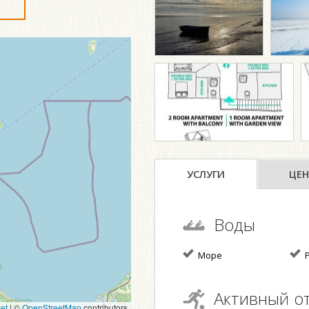
УСЛУГИ
ЦЕН
Воды
Море
Р
Активный о
et
|
©
OpenStreetMap
contributors