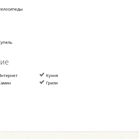
елосипеды
упель
ние
нтернет
Кухня
амин
Грили