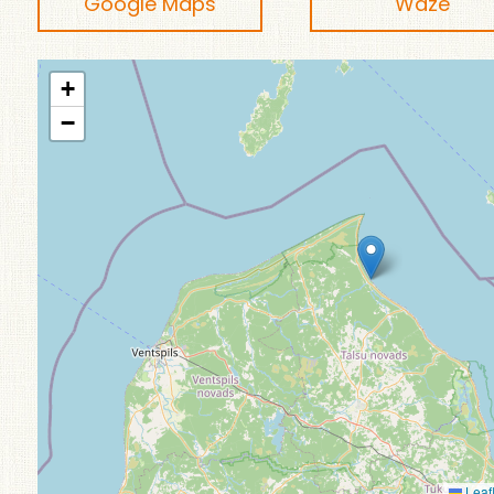
Google Maps
Waze
+
−
Leafl