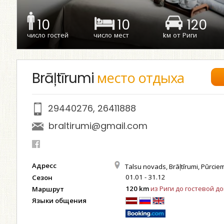
10
10
120
число гостей
число мест
kм от Риги
Brāļtīrumi
место отдыха
29440276
,
26411888
braltirumi@gmail.com
Адресс
Talsu novads, Brāļtīrumi, Pūrcie
01.01 - 31.12
Сезон
120 km
из Риги до гостевой д
Маршрут
Языки общения