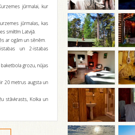
Kurzemes jūrmalai, kur
 Kurzemes jūrmalas, kas
s smiltīm Latvijā.
cēs ar ogām un sēnēm.
istabas un 2-istabas
, baketbola grozu, nūjas
ā ir 20 metrus augsta un
žu stāvkrasts, Kolka un