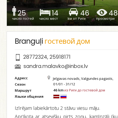
25
14
46
48
число гостей
число мест
kм от Риги
просмотри
Branguļi
гостевой дом
28772324
,
25918171
sandra.malavko@inbox.lv
Адресс
Jelgavas novads, Valgundes pagasts,
01/01 - 31/12
Сезон
46 km
из Риги до гостевой дом
Маршрут
Языки общения
Izīrējam labiekārtotu 2 stāvu viesu māju.
Aprīkota ar atsevišķu pirts zonu, kamīnzāli (ku