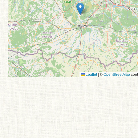
Leaflet
|
©
OpenStreetMap
cont