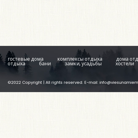
гостевые дома
комплексы отдыха
дома от
отдыха
бани
замки, усадьбы
хостели
©2022 Copyright | All rights reserved. E-mail:
info@viesunamiem.