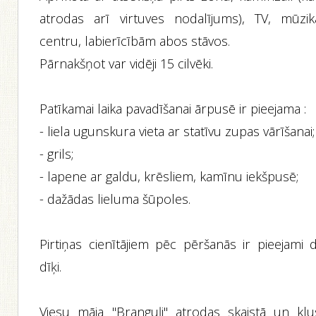
atrodas arī virtuves nodalījums), TV, mūzik
centru, labierīcībām abos stāvos.
Pārnakšņot var vidēji 15 cilvēki.
Patīkamai laika pavadīšanai ārpusē ir pieejama :
- liela ugunskura vieta ar statīvu zupas vārīšanai;
- grils;
- lapene ar galdu, krēsliem, kamīnu iekšpusē;
- dažādas lieluma šūpoles.
Pirtiņas cienītājiem pēc pēršanās ir pieejami d
dīķi.
Viesu māja "Branguļi" atrodas skaistā un klu