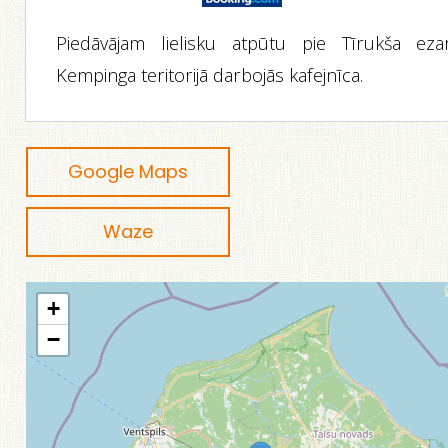
Piedāvājam lielisku atpūtu pie Tīrukša ezar
Kempinga teritorijā darbojās kafejnīca.
Google Maps
Waze
+
−