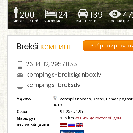
200
24
139
47
число гостей
число мест
kм от Риги
просмотри
Brekši
кемпинг
Забронироват
26114112
,
29571155
kempings-breksi@inbox.lv
kempings-breksi.lv
Адресс
Ventspils novads, Dzītari, Usmas pagasts
3619
01.05 - 31.09
Сезон
139 km
из Риги до гостевой дом
Маршрут
Языки общения