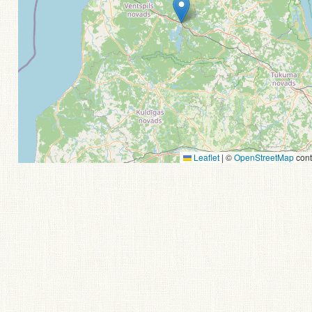
Leaflet
|
©
OpenStreetMap
cont