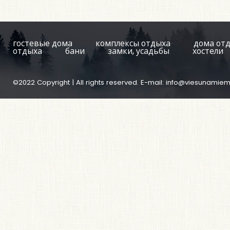
гостевые дома
комплексы отдыха
дома от
отдыха
бани
замки, усадьбы
хостели
©2022 Copyright | All rights reserved. E-mail:
info@viesunamiem.