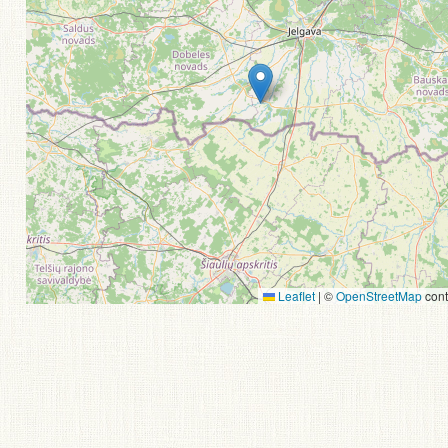
Leaflet
|
©
OpenStreetMap
cont