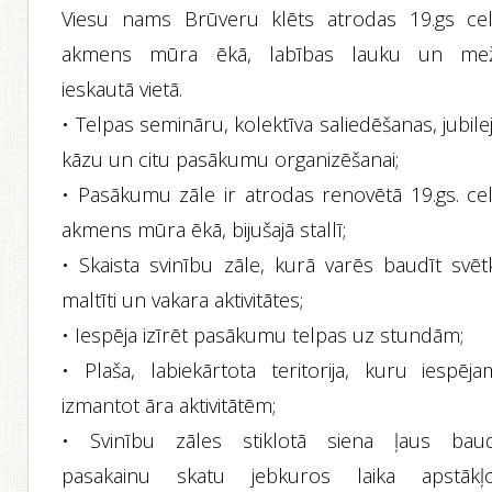
Viesu nams Brūveru klēts atrodas 19.gs cel
akmens mūra ēkā, labības lauku un me
ieskautā vietā.
• Telpas semināru, kolektīva saliedēšanas, jubile
kāzu un citu pasākumu organizēšanai;
• Pasākumu zāle ir atrodas renovētā 19.gs. cel
akmens mūra ēkā, bijušajā stallī;
• Skaista svinību zāle, kurā varēs baudīt svēt
maltīti un vakara aktivitātes;
• Iespēja izīrēt pasākumu telpas uz stundām;
• Plaša, labiekārtota teritorija, kuru iespēja
izmantot āra aktivitātēm;
• Svinību zāles stiklotā siena ļaus baud
pasakainu skatu jebkuros laika apstākļo