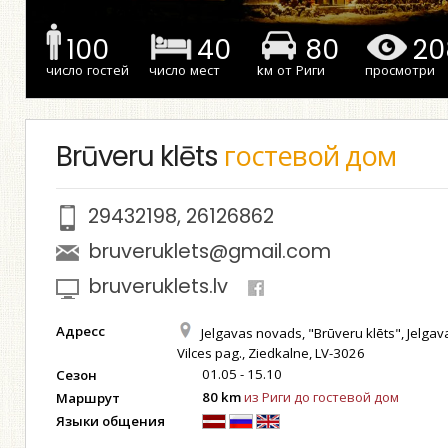
100
40
80
20
число гостей
число мест
kм от Риги
просмотри
Brūveru klēts
гостевой дом
29432198
,
26126862
bruveruklets@gmail.com
bruveruklets.lv
Адресс
Jelgavas novads, "Brūveru klēts", Jelgav
Vilces pag., Ziedkalne, LV-3026
01.05 - 15.10
Сезон
80 km
из Риги до гостевой дом
Маршрут
Языки общения