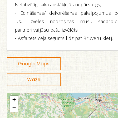
Nelabvēlīgi laika apstākļi Jūs nepārsteigs;
• Ēdināšanas/ dekorēšanas pakalpojumus p
jūsu izvēles nodrošinās mūsu sadarbīb
partneri vai jūsu pašu izvēlēts;
• Asfaltēts ceļa segums līdz pat Brūveru klētij.
Google Maps
Waze
+
−