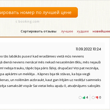
ировать номер по лучшей цене
с booking.com
Сортировать отзывы
лучшее
худшее
новейшее
11.09.2022 10:24
no tās labākās puses! kad ieradāmies vietā mūs neviens
ajā dienā neviens nenāca! mēs nekad nesaņēmām tīklu, mēs nejauši
 nebija trauku, tāpēc bija pāris šķīvji, drupačas! Viņi pat nezināja,
pa apkārtni un meklēja .. Kāpnes bija tik stāvas, ka bija viegli
dienas, un nolēmām aizbraukt, kaut gan īrējām uz nedēļu! saimnieks
zēja samaksāt! vispār šai vietai lieku apaļu 0, atvaļinājums sabojāts
4
0