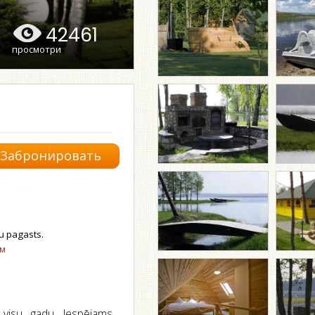
42461
просмотри
Забронировать
u pagasts.
ом
visu gadu. Iespējams