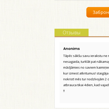
Заброн
Отзывы
Anonims
Tāpēc sākšu savu ierakstu ne 
nesagaida, turklāt pat nākam
mācījāmies no saviem kaimiņiem!
kur izmest atkritumus! staigāja 
nokrist! mēs tur nodzīvojām 2 
atbrauca tikai 4dien, kad vajad
!!