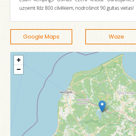
uzņemt līdz 800 cilvēkiem, nodrošinot 90 gultas vietas!
Google Maps
Waze
+
−