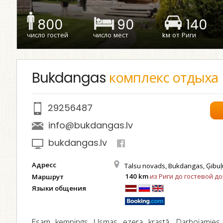
800
90
140
число гостей
число мест
kм от Риги
Bukdangas
комплекс отдыха
29256487
info@bukdangas.lv
bukdangas.lv
Адресс
Talsu novads, Bukdangas, Ģibuļ
140 km
из Риги до гостевой д
Маршрут
Языки общения
Esam kempings Usmas ezera krastā. Darbojamies 