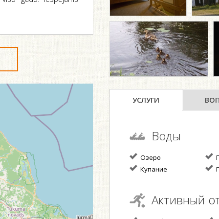
УСЛУГИ
ВО
Воды
Озеро
П
Купание
П
Активный о