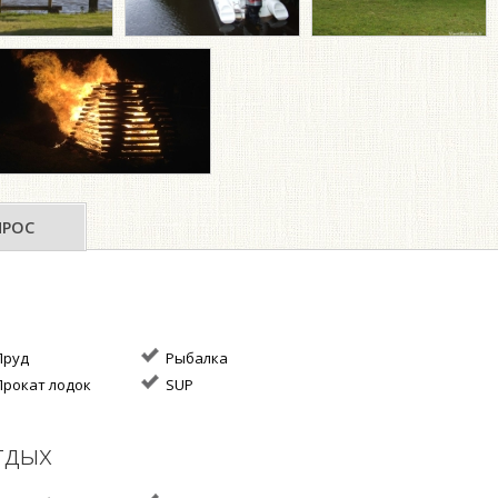
ПРОС
руд
Рыбалка
рокат лодок
SUP
тдых