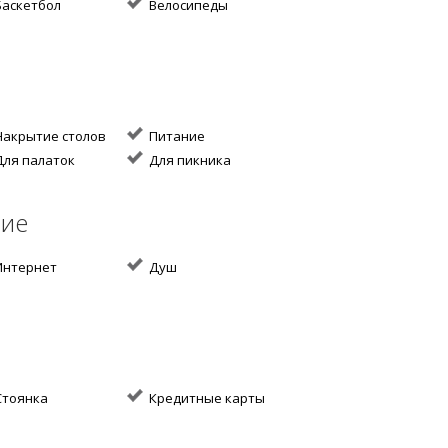
аскетбол
Велосипеды
акрытие столов
Питание
ля палаток
Для пикника
ние
нтернет
Душ
тоянка
Кредитные карты