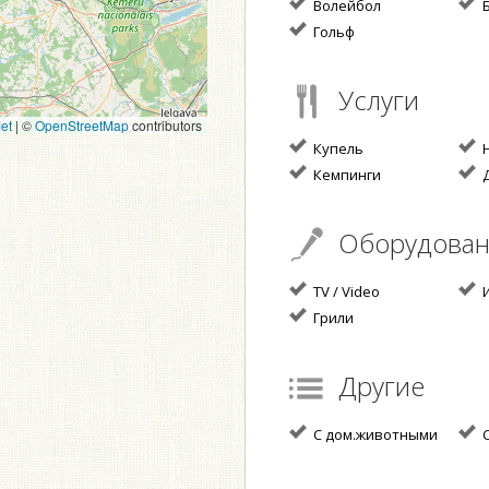
Волейбол
Б
Гольф
Услуги
et
|
©
OpenStreetMap
contributors
Купель
Н
Кемпинги
Д
Оборудова
TV / Video
И
Грили
Другие
С дом.животными
С