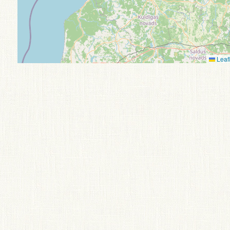
Leafl