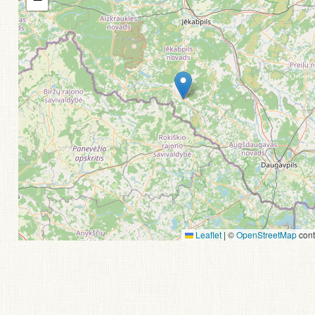
Leaflet
|
©
OpenStreetMap
cont