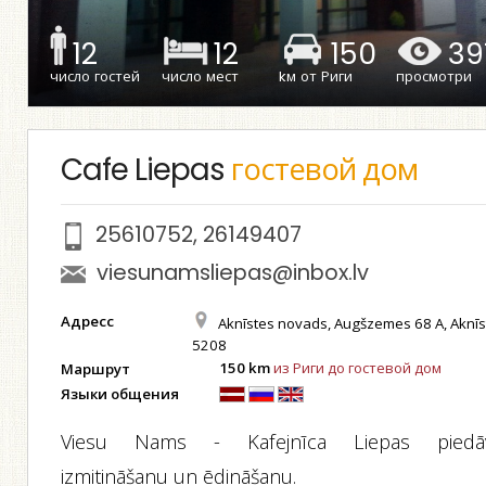
12
12
150
39
число гостей
число мест
kм от Риги
просмотри
Cafe Liepas
гостевой дом
25610752
,
26149407
viesunamsliepas@inbox.lv
Адресс
Aknīstes novads, Augšzemes 68 A, Aknīst
5208
150 km
из Риги до гостевой дом
Маршрут
Языки общения
Viesu Nams - Kafejnīca Liepas piedā
izmitināšanu un ēdināšanu.