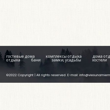
гостевые дома
комплексы отдыха
дома от
отдыха
бани
замки, усадьбы
хостели
©2022 Copyright | All rights reserved. E-mail:
info@viesunamiem.