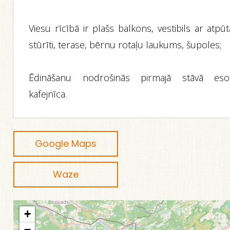
Viesu rīcībā ir plašs balkons, vestibils ar atpū
stūrīti, terase, bērnu rotaļu laukums, šupoles;
Ēdināšanu nodrošinās pirmajā stāvā eso
kafejnīca.
Google Maps
Waze
+
−