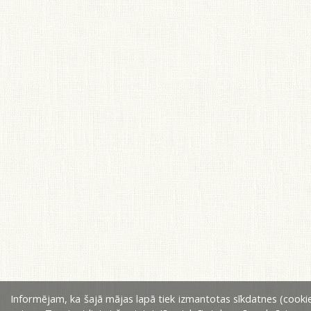
Informējam, ka šajā mājas lapā tiek izmantotas sīkdatnes (cookie