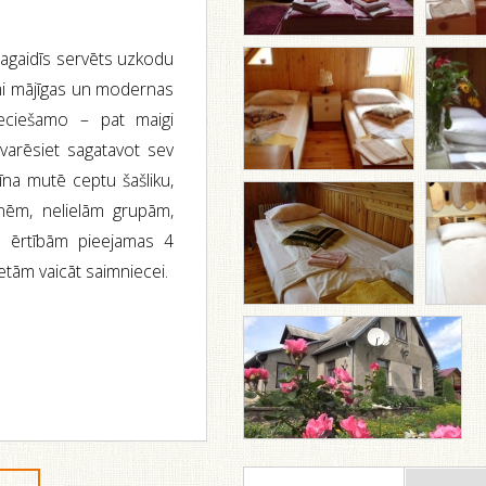
 sagaidīs servēts uzkodu
ami mājīgas un modernas
pieciešamo – pat maigi
 varēsiet sagatavot sev
mīna mutē ceptu šašliku,
nēm, nelielām grupām,
su ērtībām pieejamas 4
ietām vaicāt saimniecei.