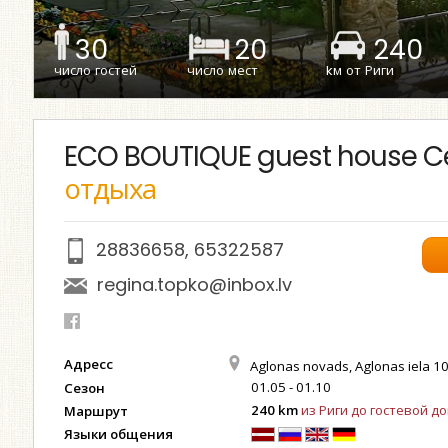
30
20
240
число гостей
число мест
kм от Риги
ECO BOUTIQUE guest house 
отдыха
28836658
,
65322587
regina.topko@inbox.lv
Адресс
Aglonas novads, Aglonas iela 10
01.05 - 01.10
Сезон
240 km
из Риги до гостевой д
Маршрут
Языки общения