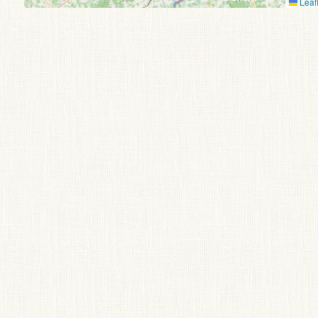
Leafl