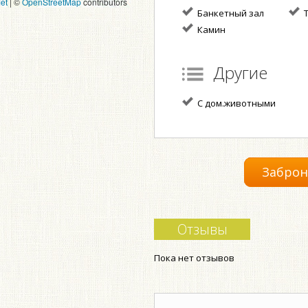
et
|
©
OpenStreetMap
contributors
Банкетный зал
T
Камин
Другие
С дом.животными
Заброн
Отзывы
Пока нет отзывов