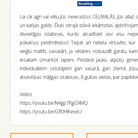
Lai cik agri vai vēlu Jūs neierastos CEĻMALĀS, Jūs allaž
un kafijas galds. Ēkas otrajā stāvā iekārtotas apbrīnoj
divvietīgas istabiņas, kurās atradīsiet sev visu ne
pūkainus peldmēteļus! Tepat arī neliela virtuvīte, kur
vieglu maltīti, savukārt, ja vēlaties nobaudīt gardu, ka
iesakam izmantot lapeni. Piedāvā jauku atpūtu ģime
individuāliem ceļotājiem gan vasarā, gan ziemā. Jū
atsevišķas mājīgas istabiņas, 8 gultas vietas, par papildv
Video
https://youtu.be/N4gp7RgGXMQ
https://youtu.be/GfI0HlKeveU