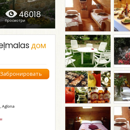
46018
просмотри
Ceļmalas
дом
Забронировать
, Aglona
ом