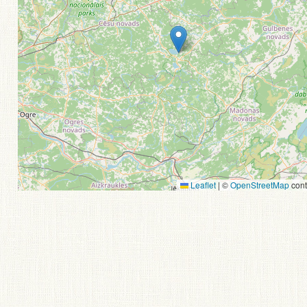
Leaflet
|
©
OpenStreetMap
cont