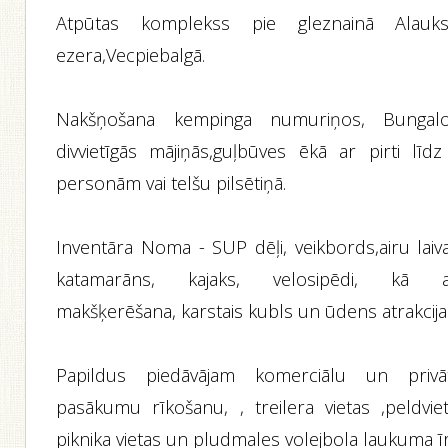
Atpūtas komplekss pie gleznainā Alauks
ezera,Vecpiebalgā.
Nakšņošana kempinga numuriņos, Bungal
divvietīgās mājiņās,guļbūves ēkā ar pirti līdz
personām vai telšu pilsētiņā.
Inventāra Noma - SUP dēļi, veikbords,airu laiva
katamarāns, kajaks, velosipēdi, kā a
makšķerēšana, karstais kubls un ūdens atrakcija
Papildus piedāvājam komerciālu un privā
pasākumu rīkošanu, , treilera vietas ,peldviet
piknika vietas un pludmales volejbola laukuma īr