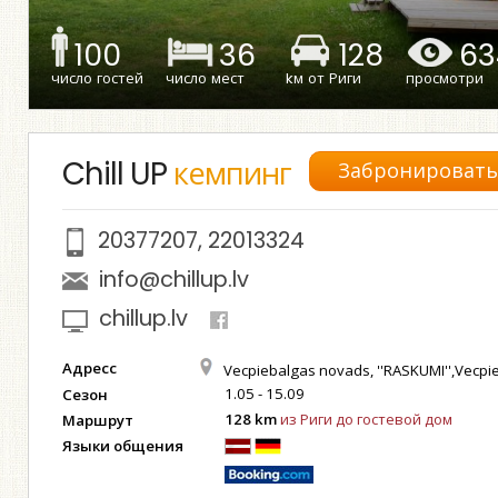
100
36
128
63
число гостей
число мест
kм от Риги
просмотри
Chill UP
кемпинг
Забронироват
20377207
,
22013324
info@chillup.lv
chillup.lv
Адресс
Vecpiebalgas novads, ''RASKUMI'',Vecpi
1.05 - 15.09
Сезон
128 km
из Риги до гостевой дом
Маршрут
Языки общения