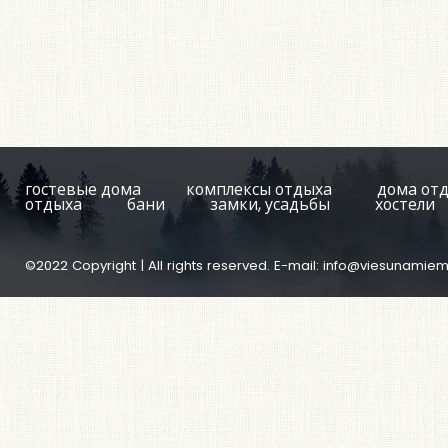
гостевые дома
комплексы отдыха
дома от
отдыха
бани
замки, усадьбы
хостели
©2022 Copyright | All rights reserved. E-mail:
info@viesunamiem.