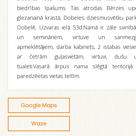
biedrības īpašums. Tas atrodas Bērzes up
glezanainā krastā, Dobeles dziesmusvētku park
Dobelē, Uzvaras ielā 53d.Namā ir zāle svinīb
un semināriem, virtuve un sanmezg
apmeklētājiem, darba kabinets, 2 istabas viesi
ar četrām guļasvietām, virtuvi, dušu 
tualeti.Vasarā ārpus nama slēgtā teritorijā 
paredzēetas vietas teltīm.
Google Maps
Waze