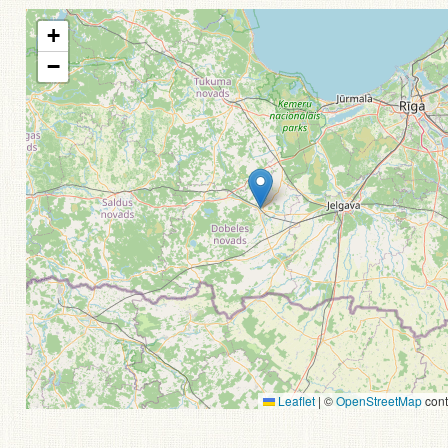
+
−
Leaflet
|
©
OpenStreetMap
cont