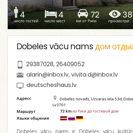
4
4
72
38
число гостей
число мест
kм от Риги
просмотри
Dobeles vācu nams
дом отды
29387028
,
26409052
alarin@inbox.lv
,
vivita.d@inbox.lv
deutscheshaus.lv
Адресс
Dobeles novads, Uzvaras iela 53d, Dobe
Lv3701
72 km
из Риги до гостевой дом
Маршрут
Языки общения
Dobeles vācu nams ir Dobeles vācu kultūr