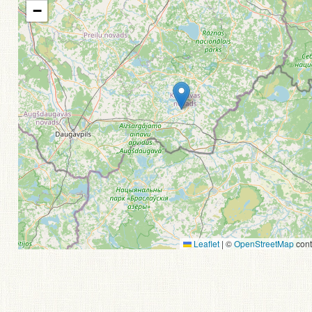
−
Leaflet
|
©
OpenStreetMap
cont