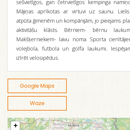
sešvietīgos, gan četrvietīgos kempinga namiņo
Mājiņas aprīkotas ar virtuvi uz saunu. Lielis
atpūta ģimenēm un kompānijām, jo pieejams pla
aktivitāšu klāsts. Bērniem- bērnu laukum
Makšķerniekiem- laivu noma. Sporta cienītājie
volejbola, futbola un golfa laukumi.. Iespēja
izīrēt velosipēdus.
Google Maps
Waze
+