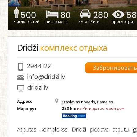
500
80
280
58
число гостей
число мест
kм от Риги
просмотри
Dridži
комплекс отдыха
29441221
Забронироват
info@dridzi.lv
dridzi.lv
Адресс
Krāslavas novads, Pamales
280 km
из Риги до гостевой дом
Маршрут
Atpūtas komplekss Dridži piedāvā atpūtu g