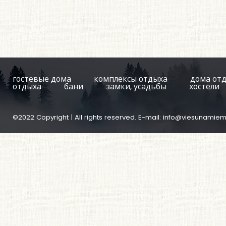
гостевые дома
комплексы отдыха
дома от
отдыха
бани
замки, усадьбы
хостели
©2022 Copyright | All rights reserved. E-mail:
info@viesunamiem.