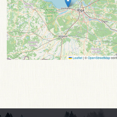
Leaflet
|
©
OpenStreetMap
cont