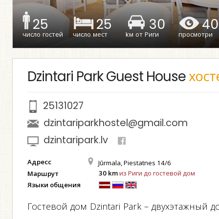
25
25
30
40
число гостей
число мест
kм от Риги
просмотри
Dzintari Park Guest House
хост
25131027
dzintariparkhostel@gmail.com
dzintaripark.lv
Адресс
Jūrmala, Piestatnes 14/6
30 km
из Риги до гостевой дом
Маршрут
Языки общения
Гостевой дом Dzintari Park – двухэтажный д