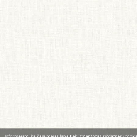
Informējam, ka šajā mājas lapā tiek izmantotas sīkdatnes (cookie