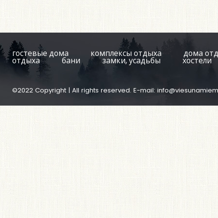
гостевые дома
комплексы отдыха
дома от
отдыха
бани
замки, усадьбы
хостели
©2022 Copyright | All rights reserved. E-mail:
info@viesunamiem.