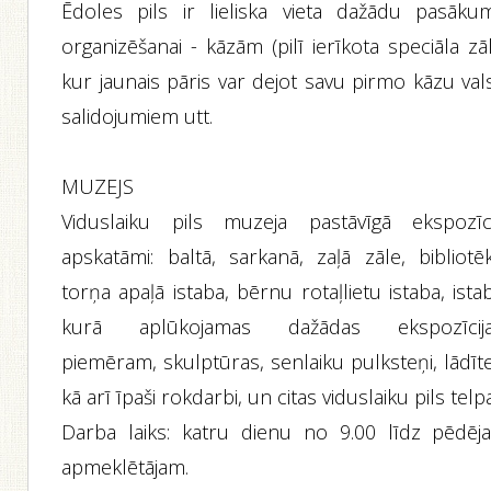
Ēdoles pils ir lieliska vieta dažādu pasāku
organizēšanai - kāzām (pilī ierīkota speciāla zā
kur jaunais pāris var dejot savu pirmo kāzu vals
salidojumiem utt.
MUZEJS
Viduslaiku pils muzeja pastāvīgā ekspozīci
apskatāmi: baltā, sarkanā, zaļā zāle, bibliotēk
torņa apaļā istaba, bērnu rotaļlietu istaba, ista
kurā aplūkojamas dažādas ekspozīcija
piemēram, skulptūras, senlaiku pulksteņi, lādīt
kā arī īpaši rokdarbi, un citas viduslaiku pils telp
Darba laiks: katru dienu no 9.00 līdz pēdēj
apmeklētājam.