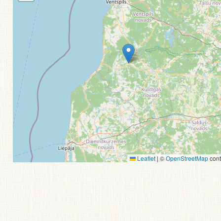
Leaflet
|
©
OpenStreetMap
cont