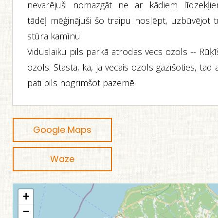
nevarējuši nomazgāt ne ar kādiem līdzekļie
tādēļ mēģinājuši šo traipu noslēpt, uzbūvējot t
stūra kamīnu.
Viduslaiku pils parkā atrodas vecs ozols -- Rūķ
ozols. Stāsta, ka, ja vecais ozols gāzīšoties, tad 
pati pils nogrimšot pazemē.
Google Maps
Waze
+
−