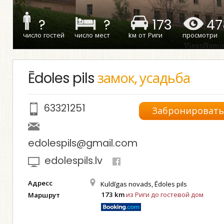
?
?
173
47
число гостей
число мест
kм от Риги
просмотри
Ēdoles pils
замок, усадьба
63321251
Забронироват
edolespils@gmail.com
edolespils.lv
Адресс
Kuldīgas novads, Ēdoles pils
173 km
из Риги до гостевой дом
Маршрут