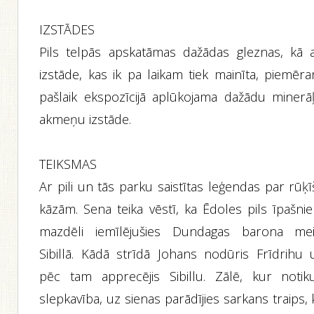
IZSTĀDES
Pils telpās apskatāmas dažādas gleznas, kā a
izstāde, kas ik pa laikam tiek mainīta, piemēra
pašlaik ekspozīcijā aplūkojama dažādu minerāļ
akmeņu izstāde.
TEIKSMAS
Ar pili un tās parku saistītas leģendas par rūķ
kāzām. Sena teika vēstī, ka Ēdoles pils īpašnie
mazdēli iemīlējušies Dundagas barona mei
Sibillā. Kādā strīdā Johans nodūris Frīdrihu 
pēc tam apprecējis Sibillu. Zālē, kur notiku
slepkavība, uz sienas parādījies sarkans traips,