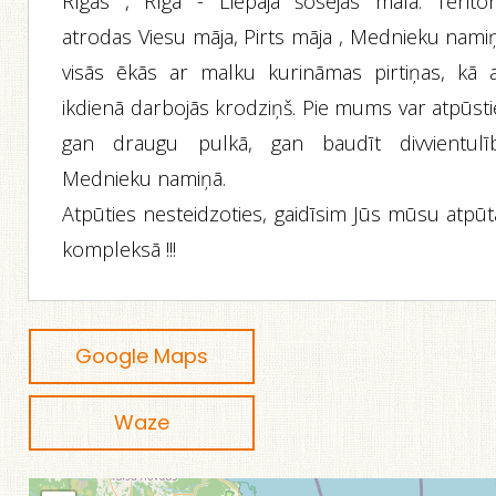
Rīgas , Rīga - Liepāja šosejas malā. Teritori
atrodas Viesu māja, Pirts māja , Mednieku namiņ
visās ēkās ar malku kurināmas pirtiņas, kā a
ikdienā darbojās krodziņš. Pie mums var atpūsti
gan draugu pulkā, gan baudīt divvientulī
Mednieku namiņā.
Atpūties nesteidzoties, gaidīsim Jūs mūsu atpūt
kompleksā !!!
Google Maps
Waze