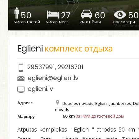
50
27
60
50
число гостей
число мест
kм от Риги
просмотри
Eglieni
комплекс отдыха
29537991
,
29216701
eglieni@eglieni.lv
eglieni.lv
Адресс
Dobeles novads, Eglieni, Jaunbērzes, Do
novads
60 km
из Риги до гостевой дом
Маршрут
Atpūtas komplekss " Eglieni " atrodas 50 km 