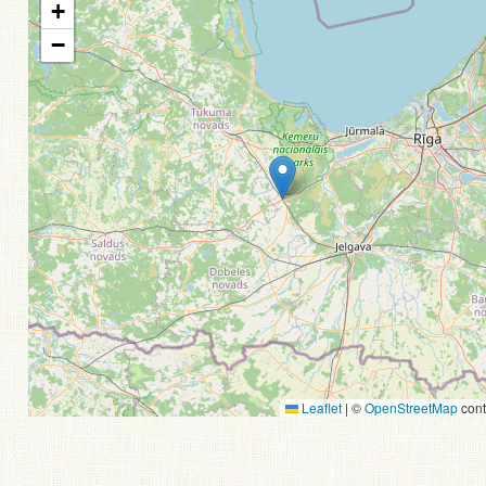
+
−
Leaflet
|
©
OpenStreetMap
cont