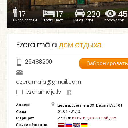
17
17
220
45
число гостей
число мест
kм от Риги
просмотри
Ezera māja
дом отдыха
26488200
Забронироват
ezeramaja@gmail.com
ezeramaja.lv
Адресс
Liepāja, Ezera iela 39, Liepāja LV3401
01.01 - 31.12
Сезон
220 km
из Риги до гостевой дом
Маршрут
Языки общения