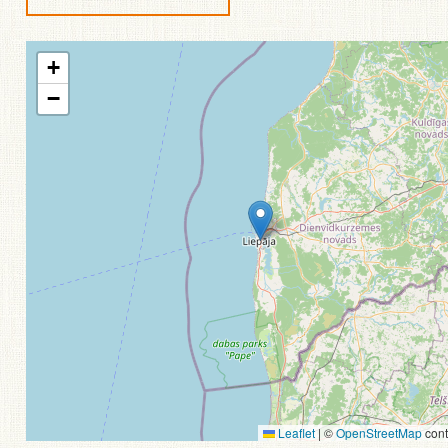
+
−
Leaflet
|
©
OpenStreetMap
cont