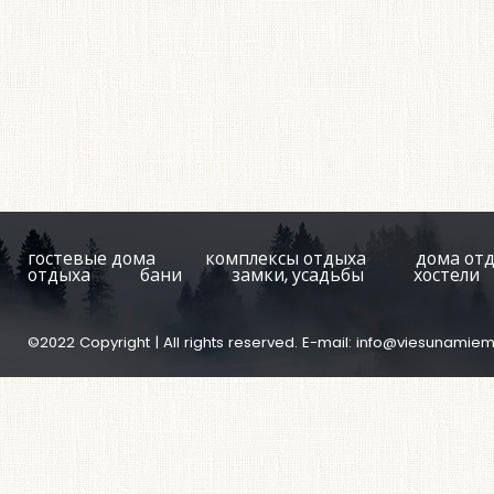
гостевые дома
комплексы отдыха
дома от
отдыха
бани
замки, усадьбы
хостели
©2022 Copyright | All rights reserved. E-mail:
info@viesunamiem.