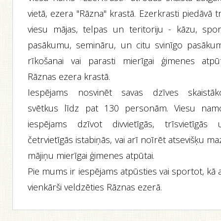
vietā, ezera "Rāzna" krastā. Ezerkrasti piedāvā t
viesu mājas, telpas un teritoriju - kāzu, spor
pasākumu, semināru, un citu svinīgo pasāku
rīkošanai vai parasti mierīgai ģimenes atpūt
Rāznas ezera krastā.
Iespējams nosvinēt savas dzīves skaistāk
svētkus līdz pat 130 personām. Viesu nam
iespējams dzīvot divvietīgās, trīsvietīgās 
četrvietīgās istabiņās, vai arī noīrēt atsevišķu m
mājiņu mierīgai ģimenes atpūtai.
Pie mums ir iespējams atpūsties vai sportot, kā 
vienkārši veldzēties Rāznas ezerā.