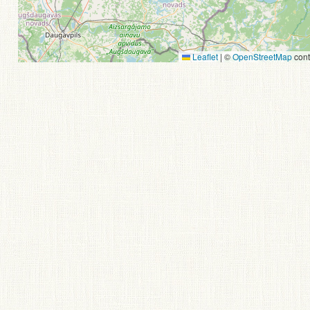
Leaflet
|
©
OpenStreetMap
cont