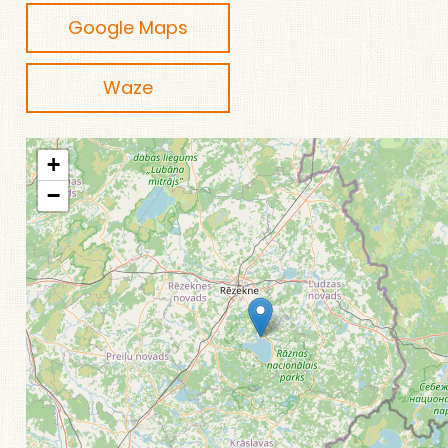
Google Maps
Waze
+
−