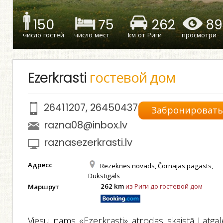
150
75
262
89
число гостей
число мест
kм от Риги
просмотри
Ezerkrasti
гостевой дом
26411207
,
26450437
Забронироват
razna08@inbox.lv
raznasezerkrasti.lv
Адресс
Rēzeknes novads, Čornajas pagasts,
Dukstigals
262 km
из Риги до гостевой дом
Маршрут
Viesu nams «Ezerkrasti» atrodas skaistā Latgal