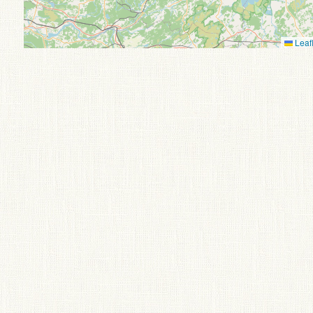
Leafl