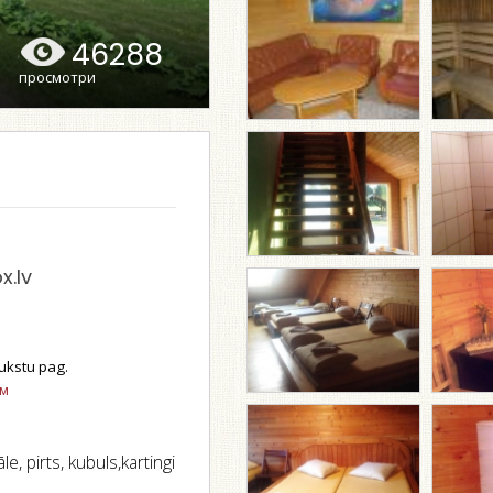
46288
просмотри
x.lv
ukstu pag.
ом
e, pirts, kubuls,kartingi