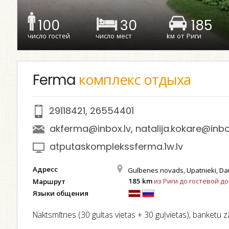
100
30
185
число гостей
число мест
kм от Риги
Ferma
комплекс отдыха
29118421
,
26554401
akferma@inbox.lv
,
natalija.kokare@inbo
atputaskomplekssferma.1w.lv
Адресс
Gulbenes novads, Upatnieki, Da
185 km
из Риги до гостевой д
Маршрут
Языки общения
Naktsmītnes (30 gultas vietas + 30 guļvietas), banketu zāl