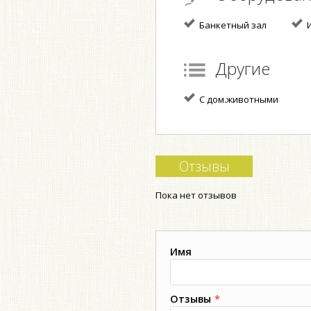
Банкетный зал
И
Другие
С дом.животными
Отзывы
Пока нет отзывов
Имя
Отзывы
*