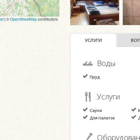
et
|
©
OpenStreetMap
contributors
УСЛУГИ
ВО
Воды
Пруд
Услуги
Сауна
К
Для палаток
Д
Оборудова