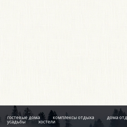
гостевые дома
комплексы отдыха
дома от
усадьбы
хостели