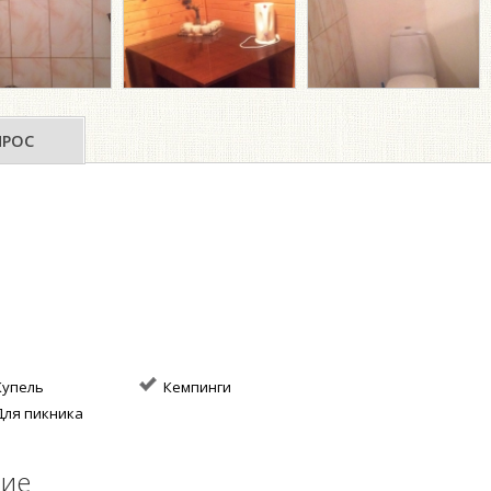
ПРОС
упель
Кемпинги
ля пикника
ние