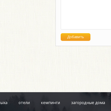
дыха
отели
кемпинги
загородные дома