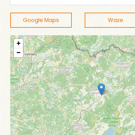
Google Maps
Waze
+
−