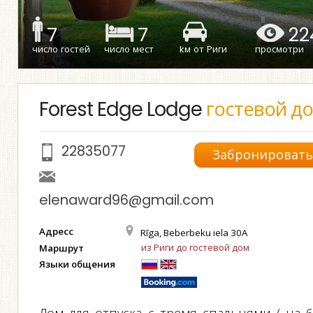
7
7
22
число гостей
число мест
kм от Риги
просмотри
Forest Edge Lodge
гостевой д
22835077
Забронироват
elenaward96@gmail.com
Адресс
Rīga, Beberbeku iela 30A
из Риги до гостевой дом
Маршрут
Языки общения