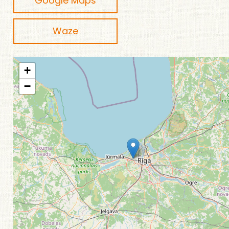
Google Maps
Waze
+
−