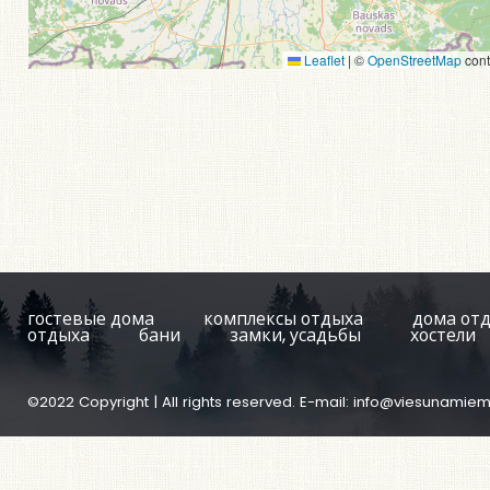
Leaflet
|
©
OpenStreetMap
cont
гостевые дома
комплексы отдыха
дома от
отдыха
бани
замки, усадьбы
хостели
©2022 Copyright | All rights reserved. E-mail:
info@viesunamiem.