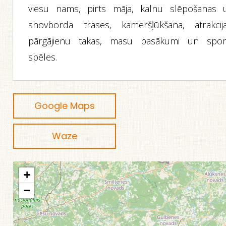
viesu nams, pirts māja, kalnu slēpošanas 
snovborda trases, kameršļūkšana, atrakcija
pārgājienu takas, masu pasākumi un spor
spēles.
Google Maps
Waze
+
−