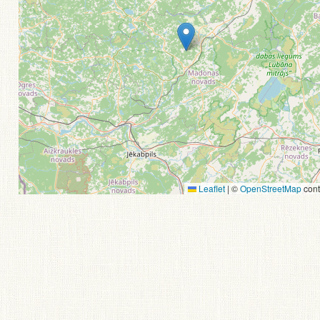
Leaflet
|
©
OpenStreetMap
cont