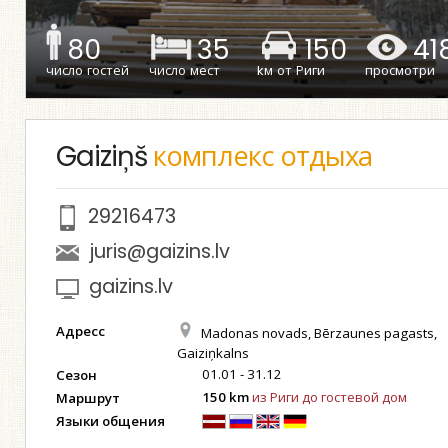
80
35
150
41
число гостей
число мест
kм от Риги
просмотри
Gaiziņš
комплекс отдыха
29216473
juris@gaizins.lv
gaizins.lv
Адресс
Madonas novads, Bērzaunes pagasts,
Gaiziņkalns
01.01 - 31.12
Сезон
150 km
из Риги до гостевой дом
Маршрут
Языки общения