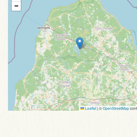
−
Leaflet
|
©
OpenStreetMap
cont