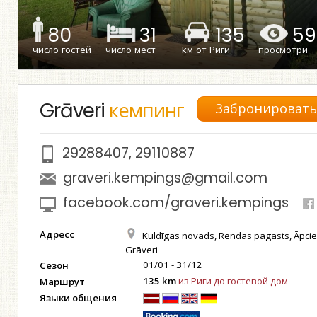
80
31
135
59
число гостей
число мест
kм от Риги
просмотри
Grāveri
кемпинг
Забронироват
29288407
,
29110887
graveri.kempings@gmail.com
facebook.com/graveri.kempings
Адресс
Kuldīgas novads, Rendas pagasts, Āpci
Grāveri
01/01 - 31/12
Сезон
135 km
из Риги до гостевой дом
Маршрут
Языки общения