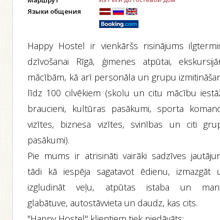
Маршрут
Языки общения
Happy Hostel ir vienkāršs risinājums ilgtermi
dzīvošanai Rīgā, ģimenes atpūtai, ekskursijā
mācībām, kā arī personāla un grupu izmitināšan
līdz 100 cilvēkiem (skolu un citu mācību iestā
braucieni, kultūras pasākumi, sporta koman
vizītes, biznesa vizītes, svinības un citi gru
pasākumi).
Pie mums ir atrisināti vairāki sadzīves jautāju
tādi kā iespēja sagatavot ēdienu, izmazgāt 
izgludināt veļu, atpūtas istaba un man
glabātuve, autostāvvieta un daudz, kas cits.
"Happy Hostel" klientiem tiek piedāvāts: