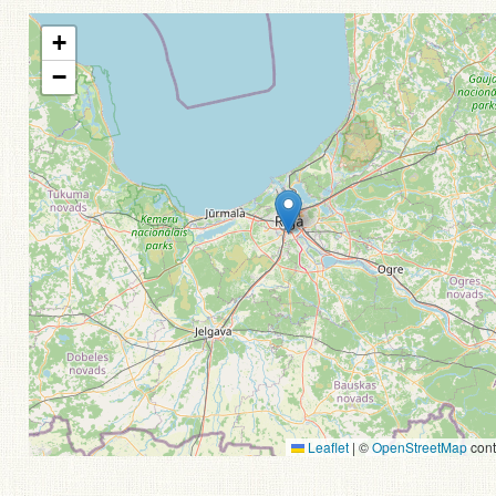
+
−
Leaflet
|
©
OpenStreetMap
cont