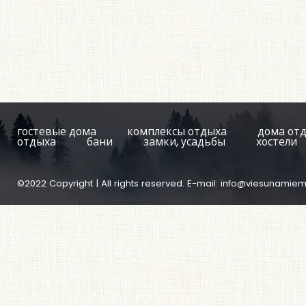
гостевые дома
комплексы отдыха
дома от
отдыха
бани
замки, усадьбы
хостели
©2022 Copyright | All rights reserved. E-mail:
info@viesunamiem.