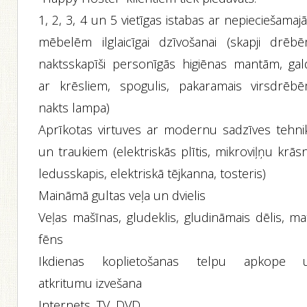
1, 2, 3, 4 un 5 vietīgas istabas ar nepieciešama
mēbelēm ilglaicīgai dzīvošanai (skapji drēbē
naktsskapīši personīgās higiēnas mantām, gal
ar krēsliem, spogulis, pakaramais virsdrēbē
nakts lampa)
Aprīkotas virtuves ar modernu sadzīves tehni
un traukiem (elektriskās plītis, mikroviļņu krās
ledusskapis, elektriskā tējkanna, tosteris)
Maināmā gultas veļa un dvielis
Veļas mašīnas, gludeklis, gludināmais dēlis, ma
fēns
Ikdienas koplietošanas telpu apkope 
atkritumu izvešana
Internets, TV, DVD