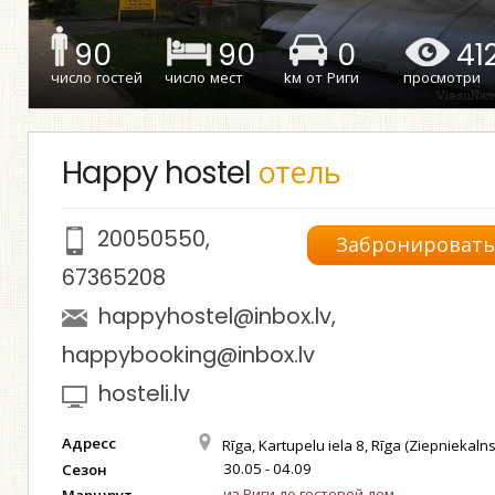
90
90
0
41
число гостей
число мест
kм от Риги
просмотри
Happy hostel
отель
20050550
,
Забронироват
67365208
happyhostel@inbox.lv
,
happybooking@inbox.lv
hosteli.lv
Адресс
Rīga, Kartupelu iela 8, Rīga (Ziepniekalns
30.05 - 04.09
Сезон
из Риги до гостевой дом