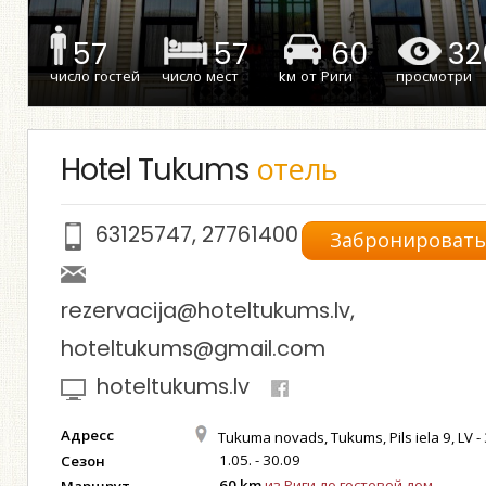
57
57
60
32
число гостей
число мест
kм от Риги
просмотри
Hotel Tukums
отель
63125747
,
27761400
Забронироват
rezervacija@hoteltukums.lv
,
hoteltukums@gmail.com
hoteltukums.lv
Адресс
Tukuma novads, Tukums, Pils iela 9, LV -
1.05. - 30.09
Сезон
60 km
из Риги до гостевой дом