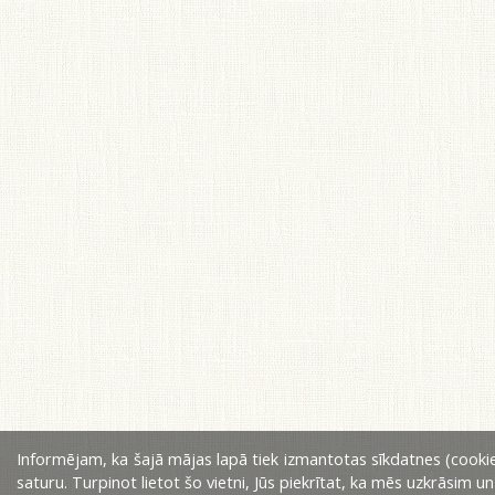
Informējam, ka šajā mājas lapā tiek izmantotas sīkdatnes (cookie
saturu. Turpinot lietot šo vietni, Jūs piekrītat, ka mēs uzkrāsim u