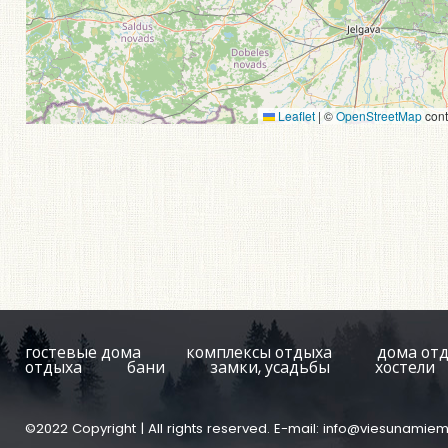
Leaflet
|
©
OpenStreetMap
cont
гостевые дома
комплексы отдыха
дома от
отдыха
бани
замки, усадьбы
хостели
©2022 Copyright | All rights reserved. E-mail:
info@viesunamiem.