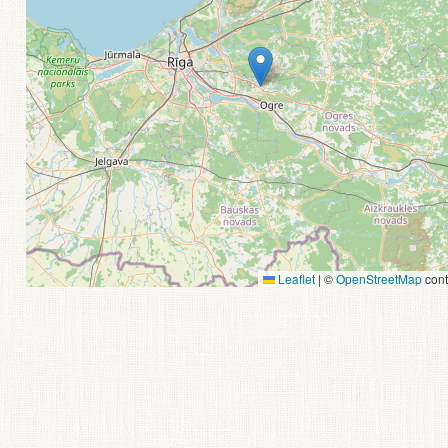
Leaflet
|
©
OpenStreetMap
cont