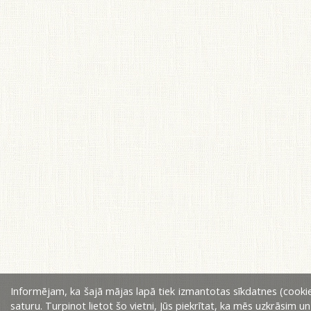
Informējam, ka šajā mājas lapā tiek izmantotas sīkdatnes (cookie
saturu. Turpinot lietot šo vietni, Jūs piekrītat, ka mēs uzkrāsim u