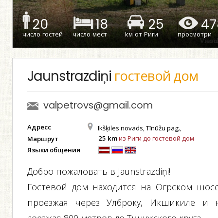
20
18
25
47
число гостей
число мест
kм от Риги
просмотри
Jaunstrazdiņi
гостевой дом
valpetrovs@gmail.com
Адресс
Ikšķiles novads, Tīnūžu pag.,
25 km
из Риги до гостевой дом
Маршрут
Языки общения
Добро пожаловать в Jaunstrazdiņi!
Гостевой дом находится на Огрском шосс
проезжая через Улброку, Икшикиле и 