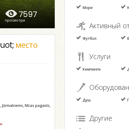
Море
К
7597
просмотри
Активный о
Футбол
В
uot;
место
Услуги
Кемпинги
Д
Оборудова
Душ
Г
 Jūrmalciems, Nīcas pagasts,
Другие
ом