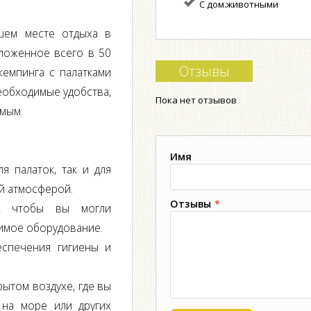
С дом.животными
шем месте отдыха в
ложенное всего в 50
Отзывы
кемпинга с палатками
еобходимые удобства,
Пока нет отзывов
мым.
Имя
я палаток, так и для
й атмосферой.
Отзывы
*
ся, чтобы вы могли
димое оборудование.
еспечения гигиены и
ытом воздухе, где вы
 на море или других