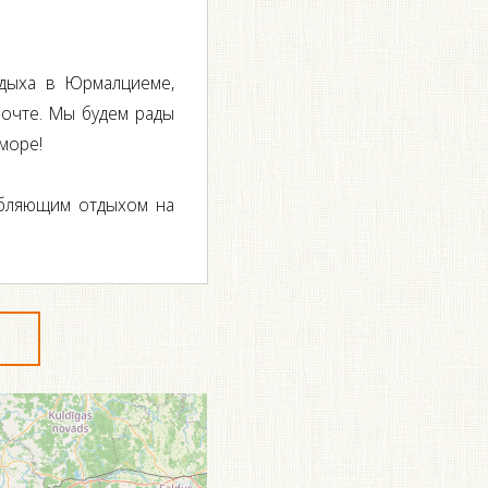
дыха в Юрмалциеме,
почте. Мы будем рады
море!
абляющим отдыхом на