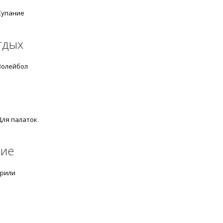
упание
тдых
олейбол
ля палаток
ние
рили