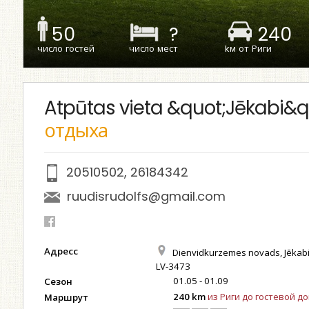
50
?
240
число гостей
число мест
kм от Риги
Atpūtas vieta &quot;Jēkabi&q
отдыха
20510502
,
26184342
ruudisrudolfs@gmail.com
Адресс
Dienvidkurzemes novads, Jēkabi,
LV-3473
01.05 - 01.09
Сезон
240 km
из Риги до гостевой д
Маршрут