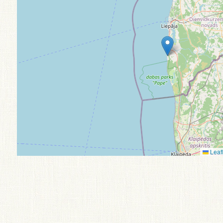
Leafl