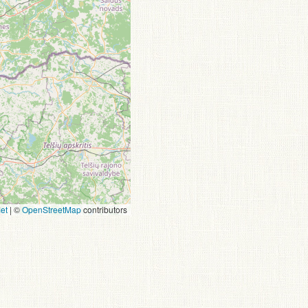
et
|
©
OpenStreetMap
contributors