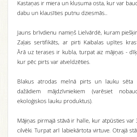
Kastaņas ir miera un klusuma osta, kur var baud
dabu un klausīties putnu dziesmās...
Jauns brīvdienu namiņš Lielvārdē, kuram piešķir
Zaļais sertifikāts, ar pirti Kaibalas upītes kras
Ārā uz terases ir kubla, turpat aiz mājiņas - dīķ
kur pēc pirts var atveldzēties.
Blakus atrodas melnā pirts un lauku sēta 
dažādiem mājdzīvniekiem (varēsiet nobaud
ekoloģiskos lauku produktus).
Mājiņas pirmajā stāvā ir halle, kur atpūsties var
cilvēki. Turpat arī labiekārtota virtuve. Otrajā st