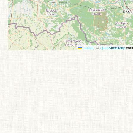
Leaflet
|
©
OpenStreetMap
cont