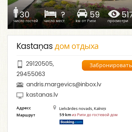
30
?
59
51
число гостей
число мест
kм от Риги
просмотри
Kastaņas
дом отдыха
29120505
,
Забронироват
29455063
andris.margevics@inbox.lv
kastanas.lv
Адресс
Lielvārdes novads, Kalniņi
59 km
из Риги до гостевой дом
Маршрут