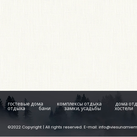
гостевые дома
комплексы отдыха
дома от
отдыха
бани
замки, усадьбы
хостели
©2022 Copyright | All rights reserved. E-mail:
info@viesunamiem.