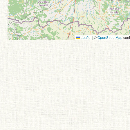
Leaflet
|
©
OpenStreetMap
cont