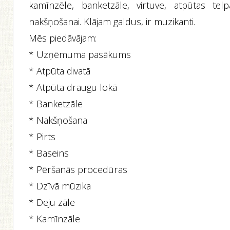
kamīnzēle, banketzāle, virtuve, atpūtas telp
nakšņošanai. Klājam galdus, ir muzikanti.
Mēs piedāvājam:
* Uzņēmuma pasākums
* Atpūta divatā
* Atpūta draugu lokā
* Banketzāle
* Nakšņošana
* Pirts
* Baseins
* Pēršanās procedūras
* Dzīvā mūzika
* Deju zāle
* Kamīnzāle