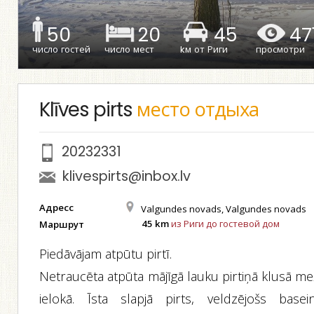
50
20
45
47
число гостей
число мест
kм от Риги
просмотри
Klīves pirts
место отдыха
20232331
klivespirts@inbox.lv
Адресс
Valgundes novads, Valgundes novads
45 km
из Риги до гостевой дом
Маршрут
Piedāvājam atpūtu pirtī.
Netraucēta atpūta mājīgā lauku pirtiņā klusā me
ielokā. Īsta slapjā pirts, veldzējošs basein