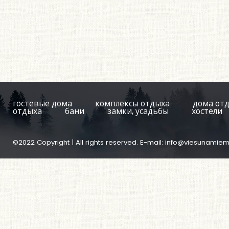
гостевые дома
комплексы отдыха
дома от
отдыха
бани
замки, усадьбы
хостели
©2022 Copyright | All rights reserved. E-mail:
info@viesunamiem.