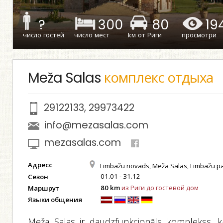
?
300
80
19
число гостей
число мест
kм от Риги
просмотри
Meža Salas
комплекс отдыха
29122133
,
29973422
info@mezasalas.com
mezasalas.com
Адресс
Limbažu novads, Meža Salas, Limbažu p
01.01 - 31.12
Сезон
80 km
из Риги до гостевой дом
Маршрут
Языки общения
Meža Salas ir daudzfunkcionāls komplekss, k