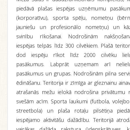
piedāvā plašas iespējas uzņēmumu pasāku
(korporatīvu), sporta spēļu, nometņu (bērn
jauniešu un profesionālo nometņu) un kā
svinību rīkošanai. Nodrošinām nakšņošan
iespējas telpās līdz 300 cilvēkiem. Plašā teritor
dod iespēju rīkot līdz 2000 cilvēku liel
pasākumus. Labprāt uzņemam arī neliel
pasākumus un grupas. Nodrošinām pilna servi
ēdināšanu. Teritorija ir zīmīga ar gleznainu aina
atrašanās mežu ielokā nodrošina privātumu 
svešām acīm. Sporta laukumi (futbola, volejbol
streetbola) un plaša rotaļu pilsētiņa piedā
iespējamo aktivitāšu dažādību. Teritorijā atrod
vairākas dažāda rakstura ūdenskrātuves, k