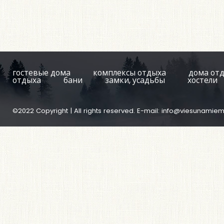
гостевые дома
комплексы отдыха
дома от
отдыха
бани
замки, усадьбы
хостели
©2022 Copyright | All rights reserved. E-mail:
info@viesunamiem.