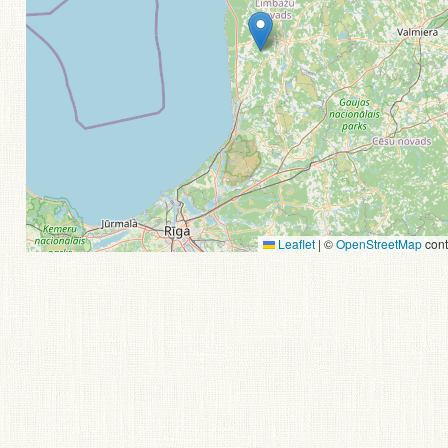
Leaflet
|
©
OpenStreetMap
cont